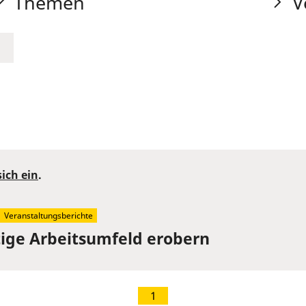
Themen
V
sich ein
.
Veranstaltungsberichte
tige Arbeitsumfeld erobern
1