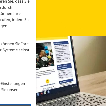
ren Sie, dass Sie
erdurch
 können Ihre
rrufen, indem Sie
ngen
 können Sie Ihre
r Systeme selbst
-Einstellungen
 in verschiedenen Formaten an e
n Sie unser
onmaterial suchen und dieses bestellen bzw. herunterladen
al auf der PRO RETINA-Website für blinde und sehbehi