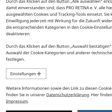
Durch das Klicken auf den Button „Alle auswählen“ erklä
damit einverstanden sind, dass PRO RETINA e. V. alle hi
ausgewählten Cookies und Tracking-Tools einsetzt. Sie
Einwilligung jederzeit mit Wirkung für die Zukunft wide
die entsprechenden Kategorien in den Cookie-Einstellu
deaktivieren.
Durch das Klicken auf den Button „Auswahl bestätigen“
Infomaterial
Auswahl der Cookie-Kategorien und anderer technische
Infomaterial
festlegen.
Einstellungen
Vorlesen
Weitere Informationen sowie den Link zu diesen Cookie
Alle Infomaterialien
finden Sie in unserer
Datenschutzerklärung
. Hier finde
Impressum
.
Sie möchten wissen, wie Sie nach Inf
Erklärvideos zum Thema Infomateri