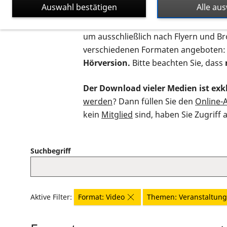
Auswahl bestätigen
Alle au
Auf dieser Seite finden Sie sämtliche
um ausschließlich nach Flyern und B
verschiedenen Formaten angeboten:
Hörversion.
Bitte beachten Sie, dass
Der Download vieler Medien ist exkl
werden
? Dann füllen Sie den
Online-
kein
Mitglied
sind, haben Sie Zugriff 
Suchbegriff
Aktive Filter:
Format: Video
Themen: Veranstaltung