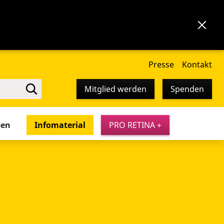
Presse
Kontakt
Mitglied werden
Spenden
pen
Infomaterial
PRO RETINA +