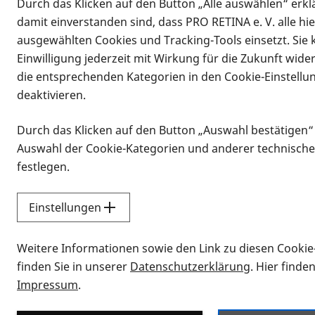
Durch das Klicken auf den Button „Alle auswählen“ erklä
damit einverstanden sind, dass PRO RETINA e. V. alle hi
ausgewählten Cookies und Tracking-Tools einsetzt. Sie
Einwilligung jederzeit mit Wirkung für die Zukunft wide
die entsprechenden Kategorien in den Cookie-Einstellu
deaktivieren.
Durch das Klicken auf den Button „Auswahl bestätigen“
Infomaterial
Auswahl der Cookie-Kategorien und anderer technische
Infomaterial
festlegen.
Einstellungen
Vorlesen
Weitere Informationen sowie den Link zu diesen Cookie
Alle Infomaterialien
finden Sie in unserer
Datenschutzerklärung
. Hier finde
Impressum
.
Sie möchten wissen, wie Sie nach Inf
Erklärvideos zum Thema Infomateri