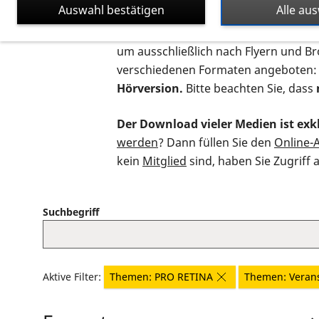
Auswahl bestätigen
Alle au
Auf dieser Seite finden Sie sämtliche
um ausschließlich nach Flyern und B
verschiedenen Formaten angeboten:
Hörversion.
Bitte beachten Sie, dass
Der Download vieler Medien ist exkl
werden
? Dann füllen Sie den
Online-
kein
Mitglied
sind, haben Sie Zugriff 
Suchbegriff
Aktive Filter:
Themen: PRO RETINA
Themen: Veran