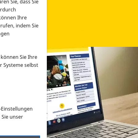
ren Sie, dass Sie
erdurch
 können Ihre
rrufen, indem Sie
ngen
 können Sie Ihre
r Systeme selbst
-Einstellungen
 in verschiedenen Formaten an e
n Sie unser
onmaterial suchen und dieses bestellen bzw. herunterladen
al auf der PRO RETINA-Website für blinde und sehbehi