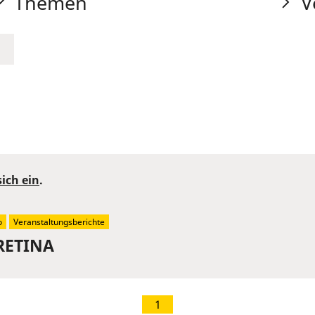
Themen
V
sich ein
.
o
Veranstaltungsberichte
 RETINA
1