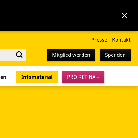
Presse
Kontakt
Mitglied werden
Spenden
pen
Infomaterial
PRO RETINA +