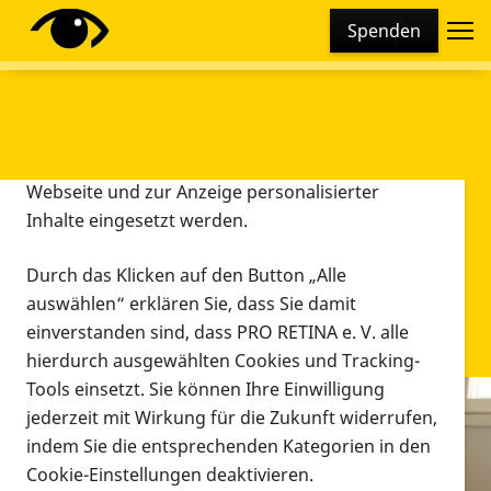
Cookie-Einstellungen
Spenden
Diese Webseite setzt verschiedene Cookies und
Tracking-Tools ein. Dies beinhaltet Cookies und
Tracking-Tools, die für den Betrieb der Webseite
technisch notwendig sind, die zu statistischen
Zwecken sowie zur besseren Bedienbarkeit der
Webseite und zur Anzeige personalisierter
Inhalte eingesetzt werden.
Durch das Klicken auf den Button „Alle
auswählen“ erklären Sie, dass Sie damit
einverstanden sind, dass PRO RETINA e. V. alle
hierdurch ausgewählten Cookies und Tracking-
Tools einsetzt. Sie können Ihre Einwilligung
jederzeit mit Wirkung für die Zukunft widerrufen,
Infomaterial
indem Sie die entsprechenden Kategorien in den
Infomaterial
Cookie-Einstellungen deaktivieren.