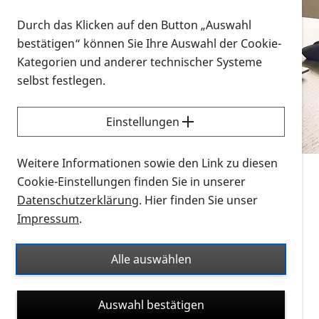
Vorlesen
Durch das Klicken auf den Button „Auswahl
bestätigen“ können Sie Ihre Auswahl der Cookie-
Alle Infomaterialien in verschiedenen
Kategorien und anderer technischer Systeme
Formaten an einem Ort
selbst festlegen.
Sie möchten wissen, wie Sie nach Infonmaterial
suchen und dieses bestellen bzw. herunterladen
Einstellungen
können? Schauen Sie sich die
Erklärvideos zum
Thema Infomaterial auf der PRO RETINA-Website
Weitere Informationen sowie den Link zu diesen
für blinde und sehbehinderte Menschen an.
Cookie-Einstellungen finden Sie in unserer
Datenschutzerklärung
. Hier finden Sie unser
Auf dieser Seite finden Sie sämtliches Infomaterial
Impressum
.
der PRO RETINA in all seinen Formaten an einem
Ort. Nutzen Sie den Formatfilter, um ausschließlich
Alle auswählen
nach Flyern und Broschüren, Audios oder Videos zu
suchen. Die meisten Flyer und Broschüren werden in
Auswahl bestätigen
verschiedenen Formaten angeboten: zur