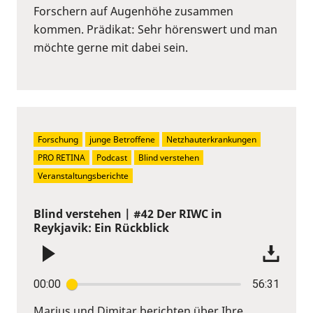
Forschern auf Augenhöhe zusammen
kommen. Prädikat: Sehr hörenswert und man
möchte gerne mit dabei sein.
Forschung
junge Betroffene
Netzhauterkrankungen
PRO RETINA
Podcast
Blind verstehen
Veranstaltungsberichte
Blind verstehen | #42 Der RIWC in
Reykjavik: Ein Rückblick
00:00
56:31
Marius und Dimitar berichten über Ihre