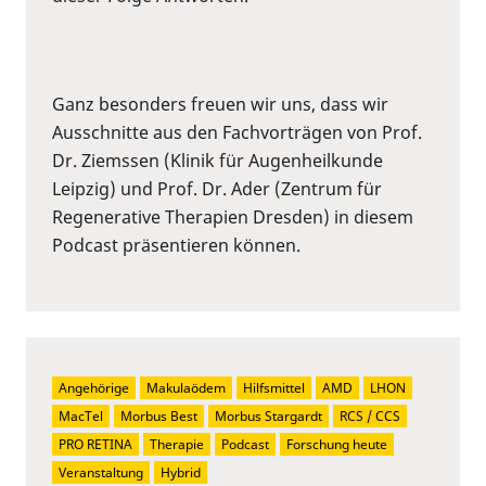
Ganz besonders freuen wir uns, dass wir
Ausschnitte aus den Fachvorträgen von Prof.
Dr. Ziemssen (Klinik für Augenheilkunde
Leipzig) und Prof. Dr. Ader (Zentrum für
Regenerative Therapien Dresden) in diesem
Podcast präsentieren können.
Angehörige
Makulaödem
Hilfsmittel
AMD
LHON
MacTel
Morbus Best
Morbus Stargardt
RCS / CCS
PRO RETINA
Therapie
Podcast
Forschung heute
Veranstaltung
Hybrid