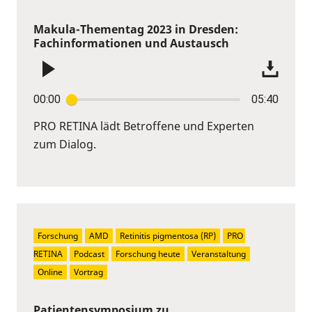
Makula-Thementag 2023 in Dresden:
Fachinformationen und Austausch
00:00
05:40
PRO RETINA lädt Betroffene und Experten
zum Dialog.
Forschung
AMD
Retinitis pigmentosa (RP)
PRO 
RETINA
Podcast
Forschung heute
Veranstaltung
Online
Vortrag
Patientensymposium zu