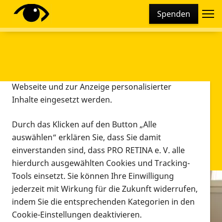
Cookie-Einstellungen
Spenden
Diese Webseite setzt verschiedene Cookies und
Tracking-Tools ein. Dies beinhaltet Cookies und
Tracking-Tools, die für den Betrieb der Webseite
technisch notwendig sind, die zu statistischen
Zwecken sowie zur besseren Bedienbarkeit der
Webseite und zur Anzeige personalisierter
Inhalte eingesetzt werden.
Durch das Klicken auf den Button „Alle
auswählen“ erklären Sie, dass Sie damit
einverstanden sind, dass PRO RETINA e. V. alle
hierdurch ausgewählten Cookies und Tracking-
Tools einsetzt. Sie können Ihre Einwilligung
jederzeit mit Wirkung für die Zukunft widerrufen,
Infomaterial
indem Sie die entsprechenden Kategorien in den
Infomaterial
Cookie-Einstellungen deaktivieren.