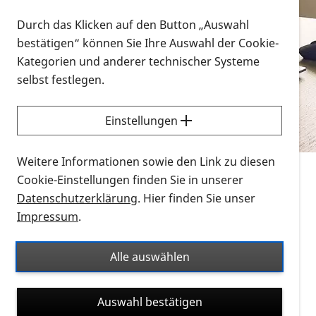
Vorlesen
Durch das Klicken auf den Button „Auswahl
bestätigen“ können Sie Ihre Auswahl der Cookie-
Alle Infomaterialien in verschiedenen
Kategorien und anderer technischer Systeme
Formaten an einem Ort
selbst festlegen.
Sie möchten wissen, wie Sie nach Infonmaterial
suchen und dieses bestellen bzw. herunterladen
Einstellungen
können? Schauen Sie sich die
Erklärvideos zum
Thema Infomaterial auf der PRO RETINA-Website
Weitere Informationen sowie den Link zu diesen
für blinde und sehbehinderte Menschen an.
Cookie-Einstellungen finden Sie in unserer
Datenschutzerklärung
. Hier finden Sie unser
Auf dieser Seite finden Sie sämtliches Infomaterial
Impressum
.
der PRO RETINA in all seinen Formaten an einem
Ort. Nutzen Sie den Formatfilter, um ausschließlich
Alle auswählen
nach Flyern und Broschüren, Audios oder Videos zu
suchen. Die meisten Flyer und Broschüren werden in
Auswahl bestätigen
verschiedenen Formaten angeboten: zur