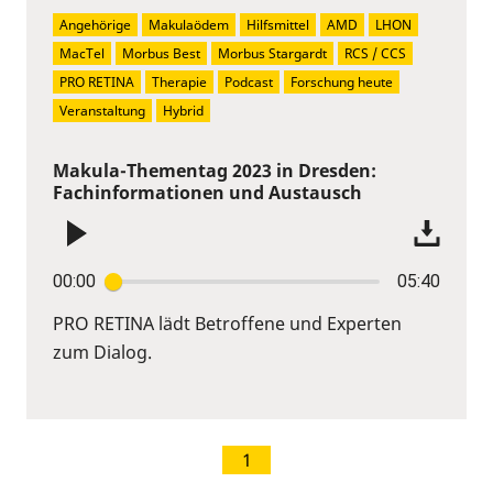
Angehörige
Makulaödem
Hilfsmittel
AMD
LHON
MacTel
Morbus Best
Morbus Stargardt
RCS / CCS
PRO RETINA
Therapie
Podcast
Forschung heute
Veranstaltung
Hybrid
Makula-Thementag 2023 in Dresden:
Fachinformationen und Austausch
00:00
05:40
PRO RETINA lädt Betroffene und Experten
zum Dialog.
1