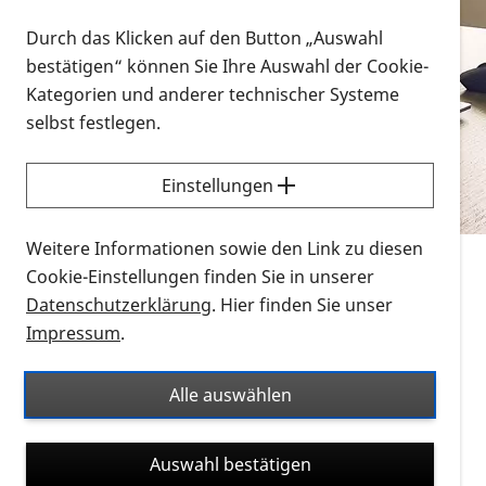
Vorlesen
Durch das Klicken auf den Button „Auswahl
bestätigen“ können Sie Ihre Auswahl der Cookie-
Alle Infomaterialien in verschiedenen
Kategorien und anderer technischer Systeme
Formaten an einem Ort
selbst festlegen.
Sie möchten wissen, wie Sie nach Infonmaterial
suchen und dieses bestellen bzw. herunterladen
Einstellungen
können? Schauen Sie sich die
Erklärvideos zum
Thema Infomaterial auf der PRO RETINA-Website
Weitere Informationen sowie den Link zu diesen
für blinde und sehbehinderte Menschen an.
Cookie-Einstellungen finden Sie in unserer
Datenschutzerklärung
. Hier finden Sie unser
Auf dieser Seite finden Sie sämtliches Infomaterial
Impressum
.
der PRO RETINA in all seinen Formaten an einem
Ort. Nutzen Sie den Formatfilter, um ausschließlich
Alle auswählen
nach Flyern und Broschüren, Audios oder Videos zu
suchen. Die meisten Flyer und Broschüren werden in
Auswahl bestätigen
verschiedenen Formaten angeboten: zur