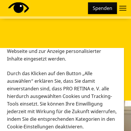
Cookie-Einstellungen
Spenden
Diese Webseite setzt verschiedene Cookies und
Tracking-Tools ein. Dies beinhaltet Cookies und
Tracking-Tools, die für den Betrieb der Webseite
technisch notwendig sind, die zu statistischen
Zwecken sowie zur besseren Bedienbarkeit der
Webseite und zur Anzeige personalisierter
Inhalte eingesetzt werden.
Durch das Klicken auf den Button „Alle
auswählen“ erklären Sie, dass Sie damit
einverstanden sind, dass PRO RETINA e. V. alle
hierdurch ausgewählten Cookies und Tracking-
Tools einsetzt. Sie können Ihre Einwilligung
jederzeit mit Wirkung für die Zukunft widerrufen,
Infomaterial
indem Sie die entsprechenden Kategorien in den
Infomaterial
Cookie-Einstellungen deaktivieren.