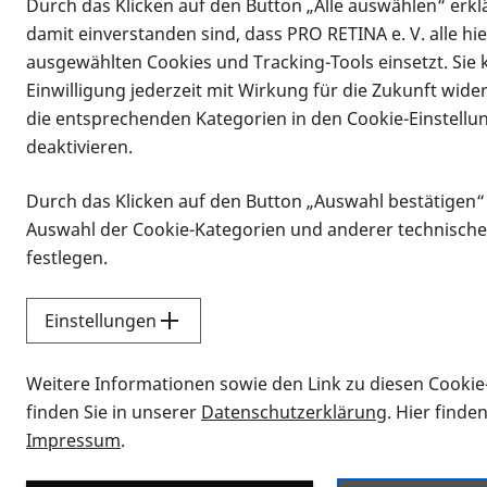
Durch das Klicken auf den Button „Alle auswählen“ erklä
damit einverstanden sind, dass PRO RETINA e. V. alle hi
ausgewählten Cookies und Tracking-Tools einsetzt. Sie
Einwilligung jederzeit mit Wirkung für die Zukunft wide
die entsprechenden Kategorien in den Cookie-Einstellu
deaktivieren.
Durch das Klicken auf den Button „Auswahl bestätigen“
Infomaterial
Auswahl der Cookie-Kategorien und anderer technische
Infomaterial
festlegen.
Einstellungen
Vorlesen
Weitere Informationen sowie den Link zu diesen Cookie
Alle Infomaterialien
finden Sie in unserer
Datenschutzerklärung
. Hier finde
Impressum
.
Sie möchten wissen, wie Sie nach Inf
Erklärvideos zum Thema Infomateri