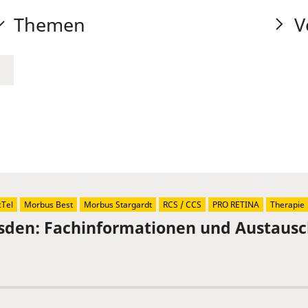
Themen
V
Tel
Morbus Best
Morbus Stargardt
RCS / CCS
PRO RETINA
Therapie
sden: Fachinformationen und Austaus