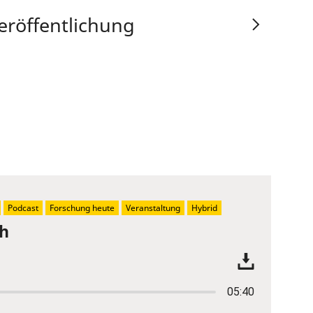
eröffentlichung
Podcast
Forschung heute
Veranstaltung
Hybrid
ch
05:40