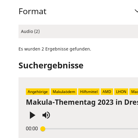
Format
Audio (2)
Es wurden 2 Ergebnisse gefunden.
Suchergebnisse
Angehörige
Makulaödem
Hilfsmittel
AMD
LHON
Mac
Makula-Thementag 2023 in Dre
Press
00:00
Enter