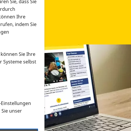
ren Sie, dass Sie
erdurch
 können Ihre
rrufen, indem Sie
ngen
 können Sie Ihre
r Systeme selbst
-Einstellungen
 in verschiedenen Formaten an e
n Sie unser
onmaterial suchen und dieses bestellen bzw. herunterladen
al auf der PRO RETINA-Website für blinde und sehbehi