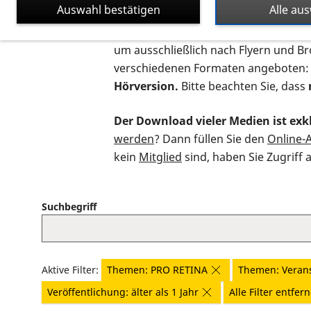
Auswahl bestätigen
Alle au
Auf dieser Seite finden Sie sämtliche
um ausschließlich nach Flyern und B
verschiedenen Formaten angeboten:
Hörversion.
Bitte beachten Sie, dass
Der Download vieler Medien ist exkl
werden
? Dann füllen Sie den
Online-
kein
Mitglied
sind, haben Sie Zugriff 
Suchbegriff
Aktive Filter:
Themen: PRO RETINA
Themen: Veran
Veröffentlichung: älter als 1 Jahr
Alle Filter entfer