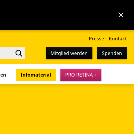
Presse
Kontakt
Mitglied werden
Spenden
pen
Infomaterial
PRO RETINA +