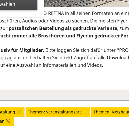
swählen
s Infomaterial der PRO RETINA in all seinen Formaten an ein
roschüren, Audios oder Videos zu suchen. Die meisten Flye
 zur
postalischen Bestellung als gedruckte Variante
, zum
nicht immer alle Broschüren und Flyer in gedruckter For
usiv für Mitglieder.
Bitte loggen Sie sich dafür unter "PR
Antrag
aus und erhalten Sie direkt Zugriff auf alle Downloa
auf eine Auswahl an Infomaterialien und Videos.
staltung
Themen: Veranstaltungsart
Themen: Netzhau
nen