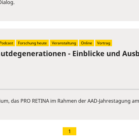
ialog.
Podcast
Forschung heute
Veranstaltung
Online
Vortrag
tdegenerationen - Einblicke und Ausb
ium, das PRO RETINA im Rahmen der AAD-Jahrestagung am 
1