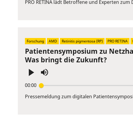
or
PRO RETINA lädt Betroffene und Experten zum D
Space
to
show
volume
slider.
Forschung
AMD
Retinitis pigmentosa (RP)
PRO RETINA
Patientensymposium zu Netzhau
Was bringt die Zukunft?
Press
00:00
Enter
or
Pressemeldung zum digitalen Patientensympos
Space
to
show
volume