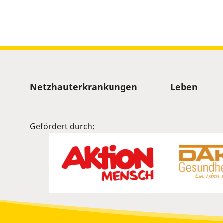
slider.
Sitemap
Netzhauterkrankungen
Leben
Gefördert durch: