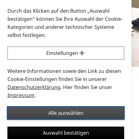
Vorlesen
Durch das Klicken auf den Button „Auswahl
bestätigen“ können Sie Ihre Auswahl der Cookie-
Alle Infomaterialien in verschiedenen
Kategorien und anderer technischer Systeme
Formaten an einem Ort
selbst festlegen.
Sie möchten wissen, wie Sie nach Infonmaterial
suchen und dieses bestellen bzw. herunterladen
Einstellungen
können? Schauen Sie sich die
Erklärvideos zum
Thema Infomaterial auf der PRO RETINA-Website
Weitere Informationen sowie den Link zu diesen
für blinde und sehbehinderte Menschen an.
Cookie-Einstellungen finden Sie in unserer
Datenschutzerklärung
. Hier finden Sie unser
Auf dieser Seite finden Sie sämtliches Infomaterial
Impressum
.
der PRO RETINA in all seinen Formaten an einem
Ort. Nutzen Sie den Formatfilter, um ausschließlich
Alle auswählen
nach Flyern und Broschüren, Audios oder Videos zu
suchen. Die meisten Flyer und Broschüren werden in
Auswahl bestätigen
verschiedenen Formaten angeboten: zur