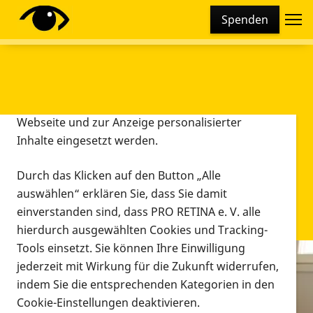
Cookie-Einstellungen
Spenden
Diese Webseite setzt verschiedene Cookies und
Tracking-Tools ein. Dies beinhaltet Cookies und
Tracking-Tools, die für den Betrieb der Webseite
technisch notwendig sind, die zu statistischen
Zwecken sowie zur besseren Bedienbarkeit der
Webseite und zur Anzeige personalisierter
Inhalte eingesetzt werden.
Durch das Klicken auf den Button „Alle
auswählen“ erklären Sie, dass Sie damit
einverstanden sind, dass PRO RETINA e. V. alle
hierdurch ausgewählten Cookies und Tracking-
Tools einsetzt. Sie können Ihre Einwilligung
jederzeit mit Wirkung für die Zukunft widerrufen,
Infomaterial
indem Sie die entsprechenden Kategorien in den
Infomaterial
Cookie-Einstellungen deaktivieren.