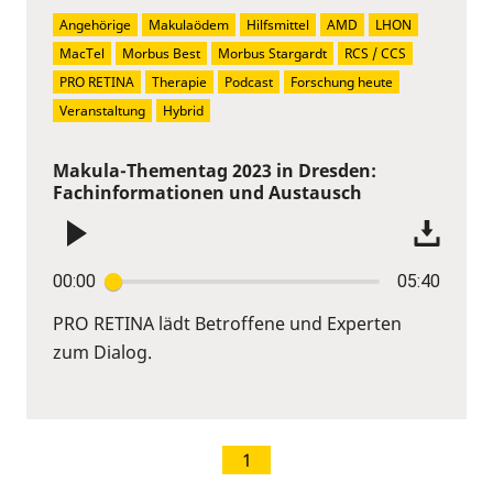
Angehörige
Makulaödem
Hilfsmittel
AMD
LHON
MacTel
Morbus Best
Morbus Stargardt
RCS / CCS
PRO RETINA
Therapie
Podcast
Forschung heute
Veranstaltung
Hybrid
Makula-Thementag 2023 in Dresden:
Fachinformationen und Austausch
00:00
05:40
PRO RETINA lädt Betroffene und Experten
zum Dialog.
1