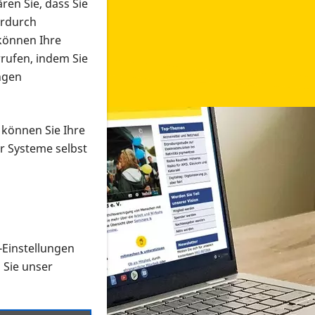
ren Sie, dass Sie
erdurch
 können Ihre
rrufen, indem Sie
ngen
 können Sie Ihre
r Systeme selbst
-Einstellungen
 in verschiedenen Formaten an e
n Sie unser
onmaterial suchen und dieses bestellen bzw. herunterladen
al auf der PRO RETINA-Website für blinde und sehbehi