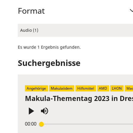
Format
Audio (1)
Es wurde 1 Ergebnis gefunden.
Suchergebnisse
Angehörige
Makulaödem
Hilfsmittel
AMD
LHON
Mac
Makula-Thementag 2023 in Dre
Press
00:00
Enter