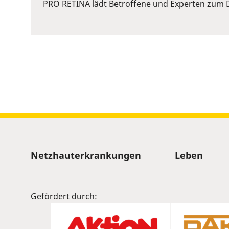
or
PRO RETINA lädt Betroffene und Experten zum D
Space
to
show
volume
slider.
Sitemap
Netzhauterkrankungen
Leben
Gefördert durch: