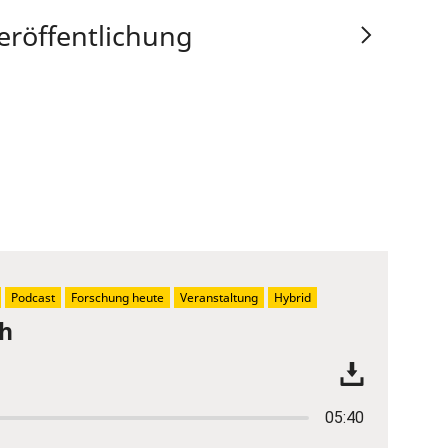
eröffentlichung
Podcast
Forschung heute
Veranstaltung
Hybrid
ch
05:40