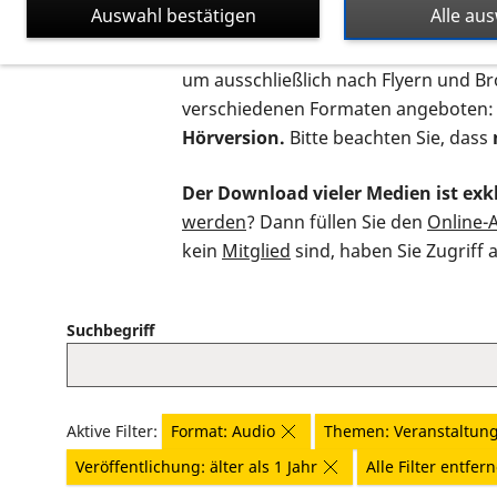
Auswahl bestätigen
Alle au
Auf dieser Seite finden Sie sämtliche
um ausschließlich nach Flyern und B
verschiedenen Formaten angeboten:
Hörversion.
Bitte beachten Sie, dass
Der Download vieler Medien ist exkl
werden
? Dann füllen Sie den
Online-
kein
Mitglied
sind, haben Sie Zugriff 
Suchbegriff
Aktive Filter:
Format: Audio
Themen: Veranstaltun
Veröffentlichung: älter als 1 Jahr
Alle Filter entfer