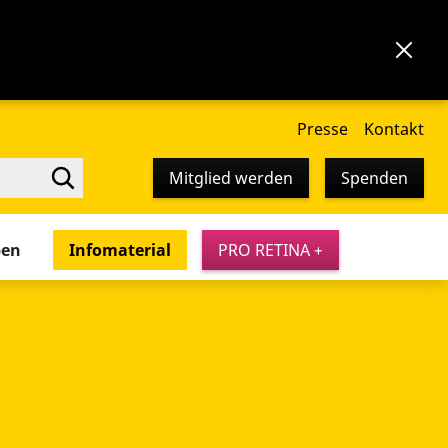
Presse
Kontakt
Mitglied werden
Spenden
pen
Infomaterial
PRO RETINA +