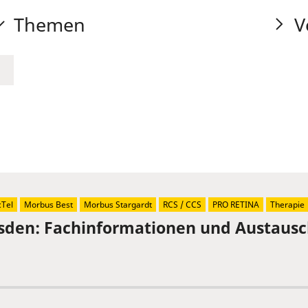
Themen
V
Tel
Morbus Best
Morbus Stargardt
RCS / CCS
PRO RETINA
Therapie
sden: Fachinformationen und Austaus