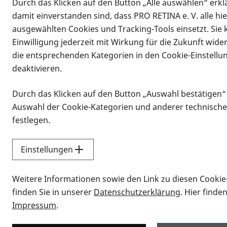
Durch das Klicken auf den Button „Alle auswählen“ erklä
damit einverstanden sind, dass PRO RETINA e. V. alle hi
ausgewählten Cookies und Tracking-Tools einsetzt. Sie
Einwilligung jederzeit mit Wirkung für die Zukunft wide
die entsprechenden Kategorien in den Cookie-Einstellu
deaktivieren.
Durch das Klicken auf den Button „Auswahl bestätigen“
Infomaterial
Auswahl der Cookie-Kategorien und anderer technische
Infomaterial
festlegen.
Einstellungen
Vorlesen
Weitere Informationen sowie den Link zu diesen Cookie
Alle Infomaterialien
finden Sie in unserer
Datenschutzerklärung
. Hier finde
Impressum
.
Sie möchten wissen, wie Sie nach Inf
Erklärvideos zum Thema Infomateri