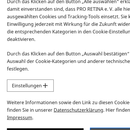
Durch das Klicken auf den Button „Alle auswählen“ erklä
damit einverstanden sind, dass PRO RETINA e. V. alle hi
ausgewählten Cookies und Tracking-Tools einsetzt. Sie
Einwilligung jederzeit mit Wirkung für die Zukunft wide
die entsprechenden Kategorien in den Cookie-Einstellu
deaktivieren.
Durch das Klicken auf den Button „Auswahl bestätigen“
Infomaterial
Auswahl der Cookie-Kategorien und anderer technische
Infomaterial
festlegen.
Einstellungen
Vorlesen
Weitere Informationen sowie den Link zu diesen Cookie
Alle Infomaterialien
finden Sie in unserer
Datenschutzerklärung
. Hier finde
Impressum
.
Sie möchten wissen, wie Sie nach Inf
Erklärvideos zum Thema Infomateri