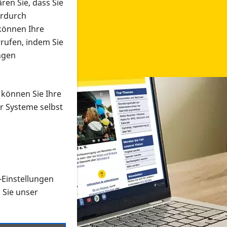
ren Sie, dass Sie
erdurch
 können Ihre
rrufen, indem Sie
ngen
 können Sie Ihre
r Systeme selbst
-Einstellungen
 in verschiedenen Formaten an e
n Sie unser
onmaterial suchen und dieses bestellen bzw. herunterladen
al auf der PRO RETINA-Website für blinde und sehbehi