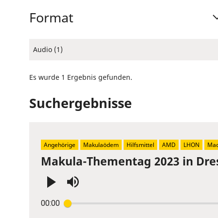
Format
Audio (1)
Es wurde 1 Ergebnis gefunden.
Suchergebnisse
Angehörige
Makulaödem
Hilfsmittel
AMD
LHON
Mac
Makula-Thementag 2023 in Dre
Press
00:00
Enter