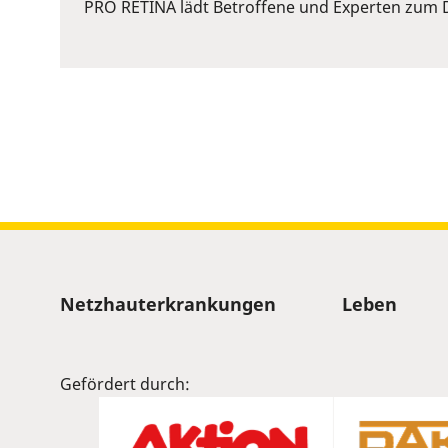
or
PRO RETINA lädt Betroffene und Experten zum D
Space
to
show
volume
slider.
Sitemap
Netzhauterkrankungen
Leben
Gefördert durch: