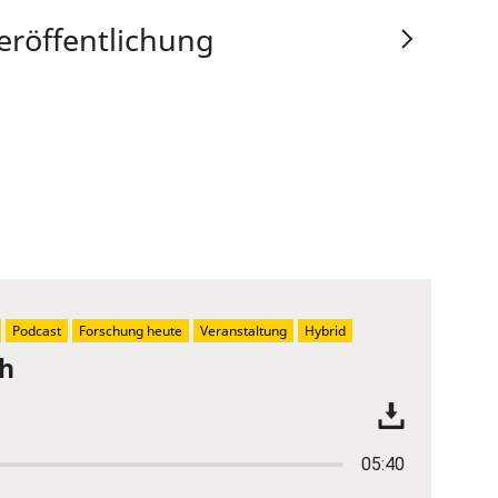
eröffentlichung
Podcast
Forschung heute
Veranstaltung
Hybrid
ch
05:40