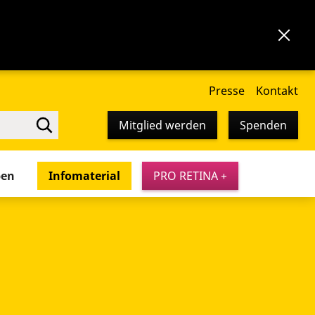
Presse
Kontakt
Mitglied werden
Spenden
pen
Infomaterial
PRO RETINA +