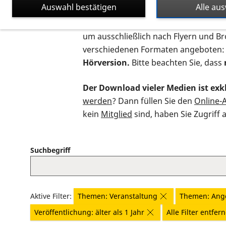
Auswahl bestätigen
Alle au
Auf dieser Seite finden Sie sämtliche
um ausschließlich nach Flyern und B
verschiedenen Formaten angeboten:
Hörversion.
Bitte beachten Sie, dass
Der Download vieler Medien ist exkl
werden
? Dann füllen Sie den
Online-
kein
Mitglied
sind, haben Sie Zugriff 
Suchbegriff
Aktive Filter:
Themen: Veranstaltung
Themen: Ang
Veröffentlichung: älter als 1 Jahr
Alle Filter entfer