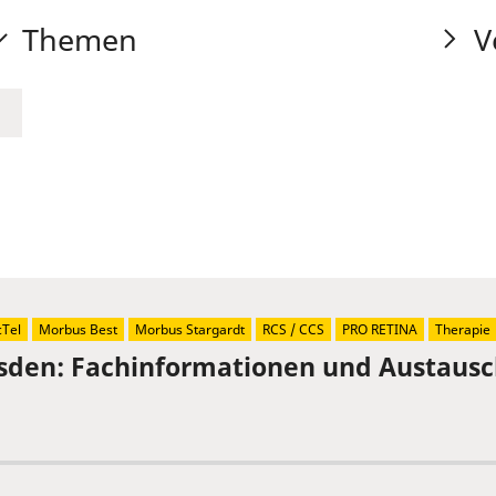
Themen
V
Tel
Morbus Best
Morbus Stargardt
RCS / CCS
PRO RETINA
Therapie
sden: Fachinformationen und Austaus