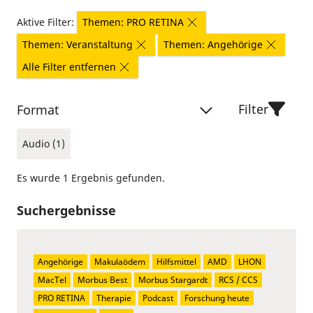
Aktive Filter:
Themen: PRO RETINA
Themen: Veranstaltung
Themen: Angehörige
Alle Filter entfernen
Filter
Format
Audio (1)
Es wurde 1 Ergebnis gefunden.
Suchergebnisse
Angehörige
Makulaödem
Hilfsmittel
AMD
LHON
MacTel
Morbus Best
Morbus Stargardt
RCS / CCS
PRO RETINA
Therapie
Podcast
Forschung heute