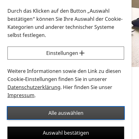
Vorlesen
Durch das Klicken auf den Button „Auswahl
bestätigen“ können Sie Ihre Auswahl der Cookie-
Alle Infomaterialien in verschiedenen
Kategorien und anderer technischer Systeme
Formaten an einem Ort
selbst festlegen.
Sie möchten wissen, wie Sie nach Infonmaterial
suchen und dieses bestellen bzw. herunterladen
Einstellungen
können? Schauen Sie sich die
Erklärvideos zum
Thema Infomaterial auf der PRO RETINA-Website
Weitere Informationen sowie den Link zu diesen
für blinde und sehbehinderte Menschen an.
Cookie-Einstellungen finden Sie in unserer
Datenschutzerklärung
. Hier finden Sie unser
Auf dieser Seite finden Sie sämtliches Infomaterial
Impressum
.
der PRO RETINA in all seinen Formaten an einem
Ort. Nutzen Sie den Formatfilter, um ausschließlich
Alle auswählen
nach Flyern und Broschüren, Audios oder Videos zu
suchen. Die meisten Flyer und Broschüren werden in
Auswahl bestätigen
verschiedenen Formaten angeboten: zur