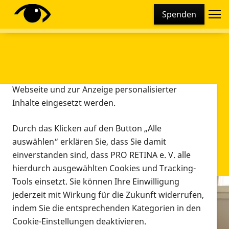
Cookie-Einstellungen
Spenden
Diese Webseite setzt verschiedene Cookies und
Tracking-Tools ein. Dies beinhaltet Cookies und
Tracking-Tools, die für den Betrieb der Webseite
technisch notwendig sind, die zu statistischen
Zwecken sowie zur besseren Bedienbarkeit der
Webseite und zur Anzeige personalisierter
Inhalte eingesetzt werden.
Durch das Klicken auf den Button „Alle
auswählen“ erklären Sie, dass Sie damit
einverstanden sind, dass PRO RETINA e. V. alle
hierdurch ausgewählten Cookies und Tracking-
Tools einsetzt. Sie können Ihre Einwilligung
jederzeit mit Wirkung für die Zukunft widerrufen,
Infomaterial
indem Sie die entsprechenden Kategorien in den
Infomaterial
Cookie-Einstellungen deaktivieren.