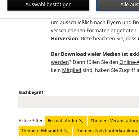
Auswahl bestätigen
Alle au
Auf dieser Seite finden Sie sämtliche
um ausschließlich nach Flyern und B
verschiedenen Formaten angeboten:
Hörversion.
Bitte beachten Sie, dass
Der Download vieler Medien ist exkl
werden
? Dann füllen Sie den
Online-
kein
Mitglied
sind, haben Sie Zugriff 
Suchbegriff
Aktive Filter:
Format: Audio
Themen: Veranstaltun
Themen: Hilfsmittel
Themen: Netzhauterkrankun