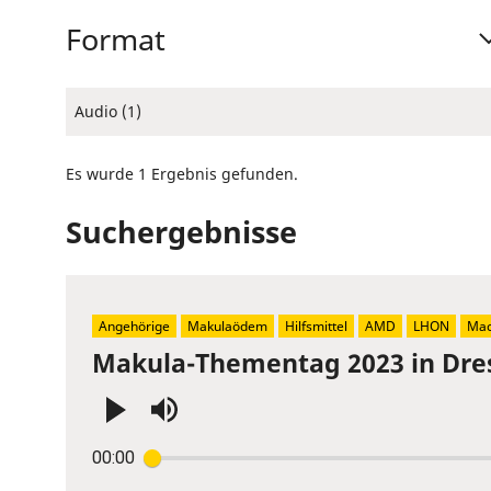
Format
Audio (1)
Es wurde 1 Ergebnis gefunden.
Suchergebnisse
Angehörige
Makulaödem
Hilfsmittel
AMD
LHON
Mac
Makula-Thementag 2023 in Dre
Press
00:00
Enter