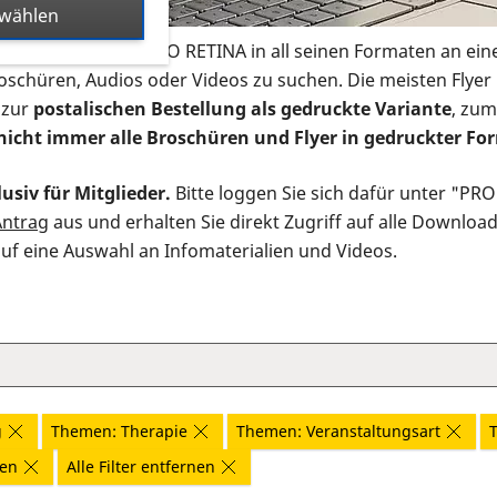
swählen
s Infomaterial der PRO RETINA in all seinen Formaten an ein
roschüren, Audios oder Videos zu suchen. Die meisten Flye
 zur
postalischen Bestellung als gedruckte Variante
, zum
nicht immer alle Broschüren und Flyer in gedruckter For
usiv für Mitglieder.
Bitte loggen Sie sich dafür unter "PR
Antrag
aus und erhalten Sie direkt Zugriff auf alle Downloa
auf eine Auswahl an Infomaterialien und Videos.
g
Themen: Therapie
Themen: Veranstaltungsart
gen
Alle Filter entfernen