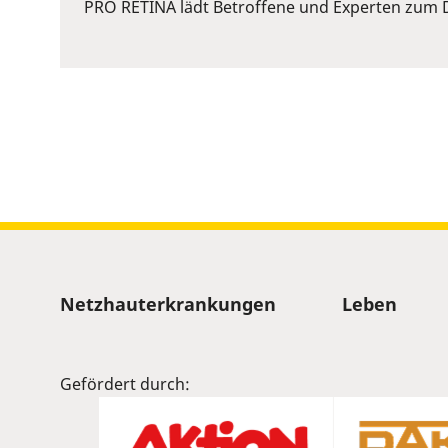
or
PRO RETINA lädt Betroffene und Experten zum D
Space
to
show
volume
slider.
Sitemap
Netzhauterkrankungen
Leben
Gefördert durch: