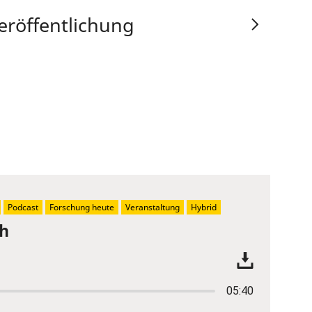
eröffentlichung
Podcast
Forschung heute
Veranstaltung
Hybrid
ch
05:40