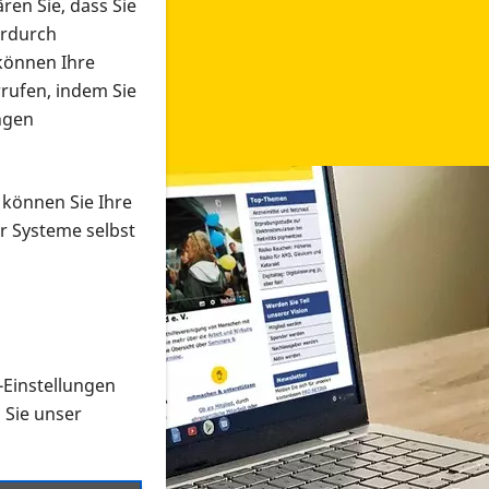
ren Sie, dass Sie
erdurch
 können Ihre
rrufen, indem Sie
ngen
 können Sie Ihre
r Systeme selbst
-Einstellungen
 in verschiedenen Formaten an e
n Sie unser
onmaterial suchen und dieses bestellen bzw. herunterladen
al auf der PRO RETINA-Website für blinde und sehbehi