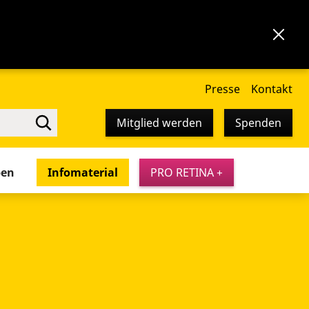
Presse
Kontakt
Mitglied werden
Spenden
pen
Infomaterial
PRO RETINA +