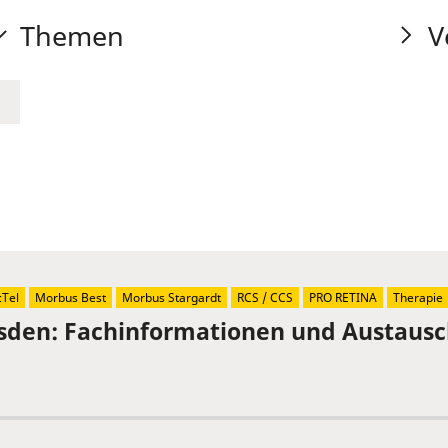
Themen
V
Tel
Morbus Best
Morbus Stargardt
RCS / CCS
PRO RETINA
Therapie
sden: Fachinformationen und Austaus