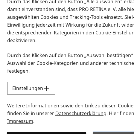
Durch das Klicken auf den Button „Alle auswählen“ erklä
damit einverstanden sind, dass PRO RETINA e. V. alle hi
ausgewählten Cookies und Tracking-Tools einsetzt. Sie
Einwilligung jederzeit mit Wirkung für die Zukunft wide
die entsprechenden Kategorien in den Cookie-Einstellu
deaktivieren.
Durch das Klicken auf den Button „Auswahl bestätigen“
Infomaterial
Auswahl der Cookie-Kategorien und anderer technische
Infomaterial
festlegen.
Einstellungen
Vorlesen
Weitere Informationen sowie den Link zu diesen Cookie
Alle Infomaterialien
finden Sie in unserer
Datenschutzerklärung
. Hier finde
Impressum
.
Sie möchten wissen, wie Sie nach Inf
Erklärvideos zum Thema Infomateri