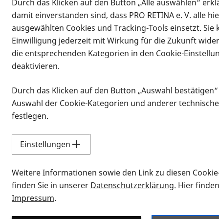
Durch das Klicken auf den Button „Alle auswählen“ erklä
damit einverstanden sind, dass PRO RETINA e. V. alle hi
ausgewählten Cookies und Tracking-Tools einsetzt. Sie
Einwilligung jederzeit mit Wirkung für die Zukunft wide
die entsprechenden Kategorien in den Cookie-Einstellu
deaktivieren.
Durch das Klicken auf den Button „Auswahl bestätigen“
Infomaterial
Auswahl der Cookie-Kategorien und anderer technische
Infomaterial
festlegen.
Einstellungen
Vorlesen
Weitere Informationen sowie den Link zu diesen Cookie
Alle Infomaterialien
finden Sie in unserer
Datenschutzerklärung
. Hier finde
Impressum
.
Sie möchten wissen, wie Sie nach Inf
Erklärvideos zum Thema Infomateri