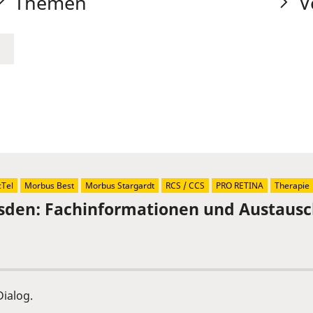
Themen
V
Tel
Morbus Best
Morbus Stargardt
RCS / CCS
PRO RETINA
Therapie
sden: Fachinformationen und Austaus
ialog.