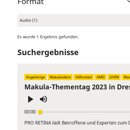
Format
Audio (1)
Es wurde 1 Ergebnis gefunden.
Suchergebnisse
Angehörige
Makulaödem
Hilfsmittel
AMD
LHON
Mac
Makula-Thementag 2023 in Dre
Press
00:00
Enter
or
PRO RETINA lädt Betroffene und Experten zum D
Space