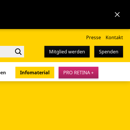
Presse
Kontakt
Mitglied werden
Spenden
pen
Infomaterial
PRO RETINA +