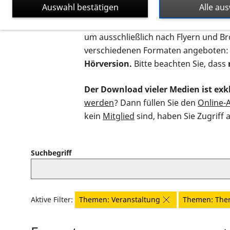
Auswahl bestätigen
Alle au
Auf dieser Seite finden Sie sämtliche
um ausschließlich nach Flyern und B
verschiedenen Formaten angeboten:
Hörversion.
Bitte beachten Sie, dass
Der Download vieler Medien ist exkl
werden
? Dann füllen Sie den
Online-
kein
Mitglied
sind, haben Sie Zugriff 
Suchbegriff
Aktive Filter:
Themen: Veranstaltung
Themen: The