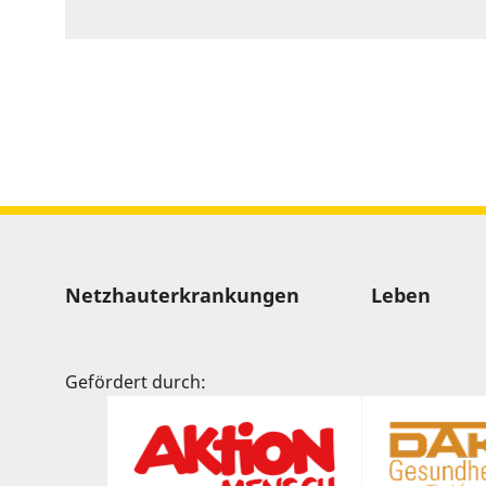
to
show
volume
slider.
Sitemap
Netzhauterkrankungen
Leben
Gefördert durch: