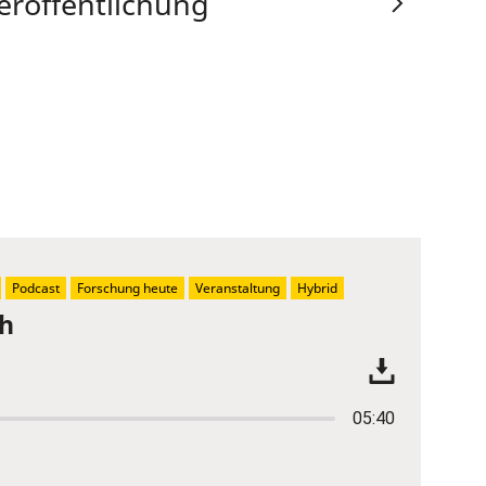
eröffentlichung
Podcast
Forschung heute
Veranstaltung
Hybrid
ch
05:40