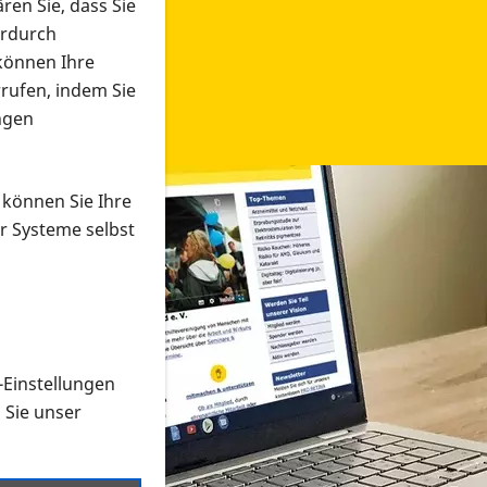
ren Sie, dass Sie
erdurch
 können Ihre
rrufen, indem Sie
ngen
 können Sie Ihre
r Systeme selbst
-Einstellungen
 in verschiedenen Formaten an e
n Sie unser
onmaterial suchen und dieses bestellen bzw. herunterladen
al auf der PRO RETINA-Website für blinde und sehbehi