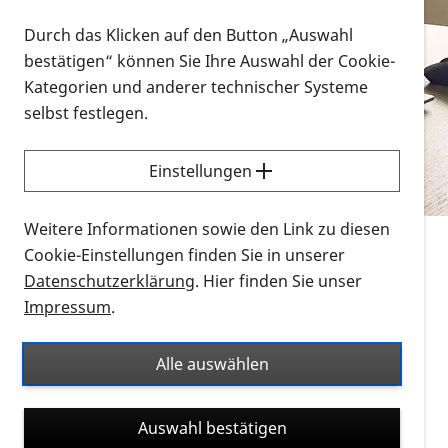
Vorlesen
Durch das Klicken auf den Button „Auswahl
bestätigen“ können Sie Ihre Auswahl der Cookie-
Alle Infomaterialien in verschiedenen
Kategorien und anderer technischer Systeme
Formaten an einem Ort
selbst festlegen.
Sie möchten wissen, wie Sie nach Infonmaterial
suchen und dieses bestellen bzw. herunterladen
Einstellungen
können? Schauen Sie sich die
Erklärvideos zum
Thema Infomaterial auf der PRO RETINA-Website
Weitere Informationen sowie den Link zu diesen
für blinde und sehbehinderte Menschen an.
Cookie-Einstellungen finden Sie in unserer
Datenschutzerklärung
. Hier finden Sie unser
Auf dieser Seite finden Sie sämtliches Infomaterial
Impressum
.
der PRO RETINA in all seinen Formaten an einem
Ort. Nutzen Sie den Formatfilter, um ausschließlich
Alle auswählen
nach Flyern und Broschüren, Audios oder Videos zu
suchen. Die meisten Flyer und Broschüren werden in
Auswahl bestätigen
verschiedenen Formaten angeboten: zur