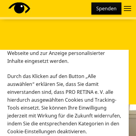
Cookie-Einstellungen
Spenden
Diese Webseite setzt verschiedene Cookies und
Tracking-Tools ein. Dies beinhaltet Cookies und
Tracking-Tools, die für den Betrieb der Webseite
technisch notwendig sind, die zu statistischen
Zwecken sowie zur besseren Bedienbarkeit der
Webseite und zur Anzeige personalisierter
Inhalte eingesetzt werden.
Durch das Klicken auf den Button „Alle
auswählen“ erklären Sie, dass Sie damit
einverstanden sind, dass PRO RETINA e. V. alle
hierdurch ausgewählten Cookies und Tracking-
Tools einsetzt. Sie können Ihre Einwilligung
jederzeit mit Wirkung für die Zukunft widerrufen,
Infomaterial
indem Sie die entsprechenden Kategorien in den
Infomaterial
Cookie-Einstellungen deaktivieren.