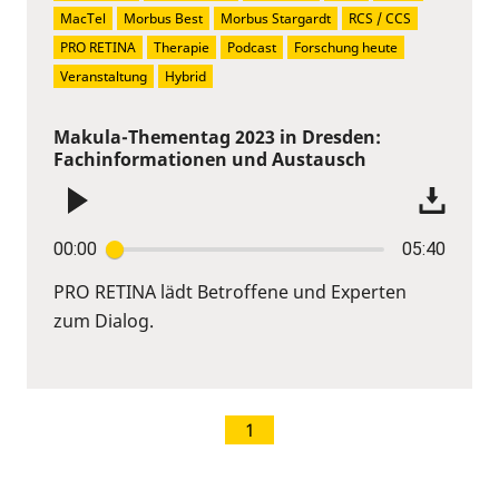
MacTel
Morbus Best
Morbus Stargardt
RCS / CCS
PRO RETINA
Therapie
Podcast
Forschung heute
Veranstaltung
Hybrid
Makula-Thementag 2023 in Dresden:
Fachinformationen und Austausch
00:00
05:40
PRO RETINA lädt Betroffene und Experten
zum Dialog.
1