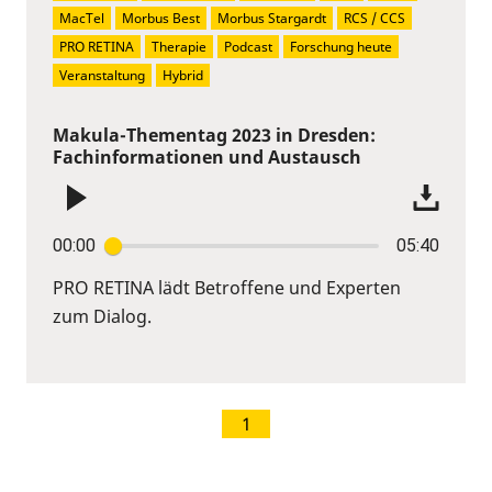
MacTel
Morbus Best
Morbus Stargardt
RCS / CCS
PRO RETINA
Therapie
Podcast
Forschung heute
Veranstaltung
Hybrid
Makula-Thementag 2023 in Dresden:
Fachinformationen und Austausch
00:00
05:40
PRO RETINA lädt Betroffene und Experten
zum Dialog.
1