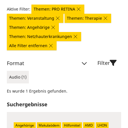
Aktive Filter:
Themen: PRO RETINA
Themen: Veranstaltung
Themen: Therapie
Themen: Angehörige
Themen: Netzhauterkrankungen
Alle Filter entfernen
Filter
Format
Audio (1)
Es wurde 1 Ergebnis gefunden.
Suchergebnisse
Angehörige
Makulaödem
Hilfsmittel
AMD
LHON