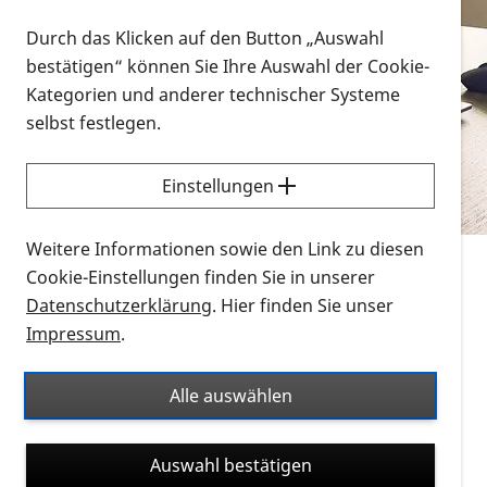
Vorlesen
Durch das Klicken auf den Button „Auswahl
bestätigen“ können Sie Ihre Auswahl der Cookie-
Alle Infomaterialien in verschiedenen
Kategorien und anderer technischer Systeme
Formaten an einem Ort
selbst festlegen.
Sie möchten wissen, wie Sie nach Infonmaterial
suchen und dieses bestellen bzw. herunterladen
Einstellungen
können? Schauen Sie sich die
Erklärvideos zum
Thema Infomaterial auf der PRO RETINA-Website
Weitere Informationen sowie den Link zu diesen
für blinde und sehbehinderte Menschen an.
Cookie-Einstellungen finden Sie in unserer
Datenschutzerklärung
. Hier finden Sie unser
Auf dieser Seite finden Sie sämtliches Infomaterial
Impressum
.
der PRO RETINA in all seinen Formaten an einem
Ort. Nutzen Sie den Formatfilter, um ausschließlich
Alle auswählen
nach Flyern und Broschüren, Audios oder Videos zu
suchen. Die meisten Flyer und Broschüren werden in
Auswahl bestätigen
verschiedenen Formaten angeboten: zur