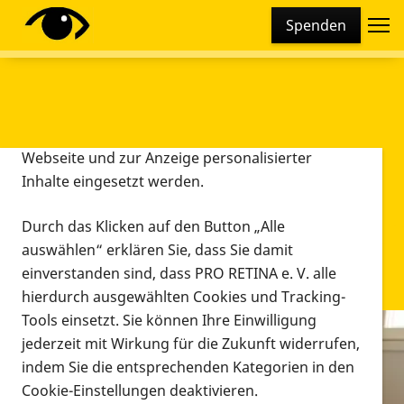
Cookie-Einstellungen
Spenden
Diese Webseite setzt verschiedene Cookies und
Tracking-Tools ein. Dies beinhaltet Cookies und
Tracking-Tools, die für den Betrieb der Webseite
technisch notwendig sind, die zu statistischen
Zwecken sowie zur besseren Bedienbarkeit der
Webseite und zur Anzeige personalisierter
Inhalte eingesetzt werden.
Durch das Klicken auf den Button „Alle
auswählen“ erklären Sie, dass Sie damit
einverstanden sind, dass PRO RETINA e. V. alle
hierdurch ausgewählten Cookies und Tracking-
Tools einsetzt. Sie können Ihre Einwilligung
jederzeit mit Wirkung für die Zukunft widerrufen,
Infomaterial
indem Sie die entsprechenden Kategorien in den
Infomaterial
Cookie-Einstellungen deaktivieren.