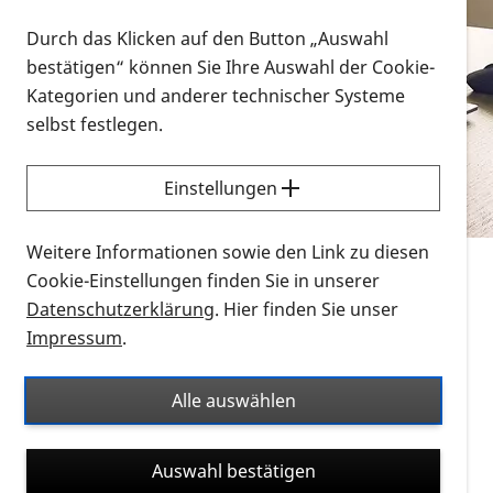
Vorlesen
Durch das Klicken auf den Button „Auswahl
bestätigen“ können Sie Ihre Auswahl der Cookie-
Alle Infomaterialien in verschiedenen
Kategorien und anderer technischer Systeme
Formaten an einem Ort
selbst festlegen.
Sie möchten wissen, wie Sie nach Infonmaterial
suchen und dieses bestellen bzw. herunterladen
Einstellungen
können? Schauen Sie sich die
Erklärvideos zum
Thema Infomaterial auf der PRO RETINA-Website
Weitere Informationen sowie den Link zu diesen
für blinde und sehbehinderte Menschen an.
Cookie-Einstellungen finden Sie in unserer
Datenschutzerklärung
. Hier finden Sie unser
Auf dieser Seite finden Sie sämtliches Infomaterial
Impressum
.
der PRO RETINA in all seinen Formaten an einem
Ort. Nutzen Sie den Formatfilter, um ausschließlich
Alle auswählen
nach Flyern und Broschüren, Audios oder Videos zu
suchen. Die meisten Flyer und Broschüren werden in
Auswahl bestätigen
verschiedenen Formaten angeboten: zur