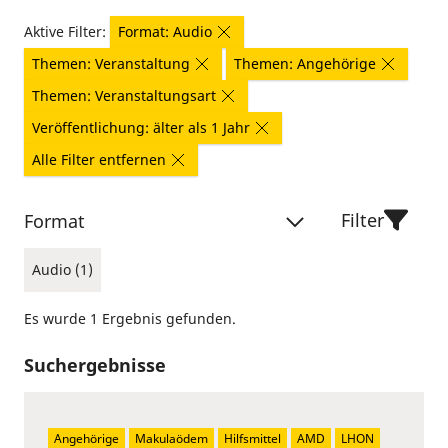
Aktive Filter:
Format: Audio
Themen: Veranstaltung
Themen: Angehörige
Themen: Veranstaltungsart
Veröffentlichung: älter als 1 Jahr
Alle Filter entfernen
Filter
Format
Audio (1)
Es wurde 1 Ergebnis gefunden.
Suchergebnisse
Angehörige
Makulaödem
Hilfsmittel
AMD
LHON