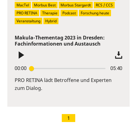
MacTel
Morbus Best
Morbus Stargardt
RCS / CCS
PRO RETINA
Therapie
Podcast
Forschung heute
Veranstaltung
Hybrid
Makula-Thementag 2023 in Dresden:
Fachinformationen und Austausch
00:00
05:40
PRO RETINA lädt Betroffene und Experten
zum Dialog.
1