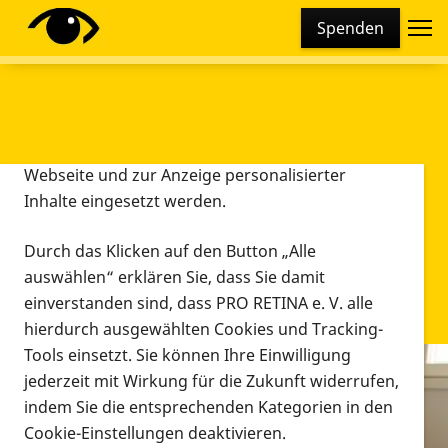
Cookie-Einstellungen
Spenden
Diese Webseite setzt verschiedene Cookies und
Tracking-Tools ein. Dies beinhaltet Cookies und
Tracking-Tools, die für den Betrieb der Webseite
technisch notwendig sind, die zu statistischen
Zwecken sowie zur besseren Bedienbarkeit der
Webseite und zur Anzeige personalisierter
Inhalte eingesetzt werden.
Durch das Klicken auf den Button „Alle
auswählen“ erklären Sie, dass Sie damit
einverstanden sind, dass PRO RETINA e. V. alle
hierdurch ausgewählten Cookies und Tracking-
Tools einsetzt. Sie können Ihre Einwilligung
jederzeit mit Wirkung für die Zukunft widerrufen,
Infomaterial
indem Sie die entsprechenden Kategorien in den
Infomaterial
Cookie-Einstellungen deaktivieren.