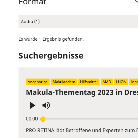
Format
Audio (1)
Es wurde 1 Ergebnis gefunden.
Suchergebnisse
Angehörige
Makulaödem
Hilfsmittel
AMD
LHON
Mac
Makula-Thementag 2023 in Dre
Press
00:00
Enter
or
PRO RETINA lädt Betroffene und Experten zum D
Space