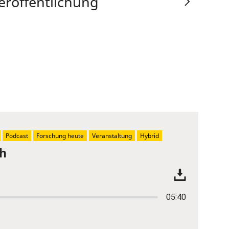
eröffentlichung
Podcast
Forschung heute
Veranstaltung
Hybrid
ch
05:40