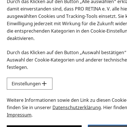
Durch das Klicken auf den Button „Alle auswählen“ erklä
damit einverstanden sind, dass PRO RETINA e. V. alle hi
ausgewählten Cookies und Tracking-Tools einsetzt. Sie
Einwilligung jederzeit mit Wirkung für die Zukunft wide
die entsprechenden Kategorien in den Cookie-Einstellu
deaktivieren.
Durch das Klicken auf den Button „Auswahl bestätigen“
Infomaterial
Auswahl der Cookie-Kategorien und anderer technische
Infomaterial
festlegen.
Einstellungen
Vorlesen
Weitere Informationen sowie den Link zu diesen Cookie
Alle Infomaterialien
finden Sie in unserer
Datenschutzerklärung
. Hier finde
Impressum
.
Sie möchten wissen, wie Sie nach Inf
Erklärvideos zum Thema Infomateri