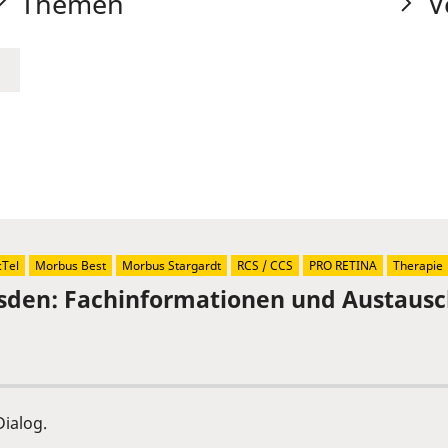
Themen
V
Tel
Morbus Best
Morbus Stargardt
RCS / CCS
PRO RETINA
Therapie
sden: Fachinformationen und Austaus
ialog.