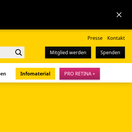
Presse
Kontakt
Mitglied werden
Spenden
pen
Infomaterial
PRO RETINA +