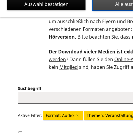
Auswahl bestätigen
Alle au
Auf dieser Seite finden Sie sämtliche
um ausschließlich nach Flyern und B
verschiedenen Formaten angeboten:
Hörversion.
Bitte beachten Sie, dass
Der Download vieler Medien ist exkl
werden
? Dann füllen Sie den
Online-
kein
Mitglied
sind, haben Sie Zugriff 
Suchbegriff
Aktive Filter:
Format: Audio
Themen: Veranstaltun