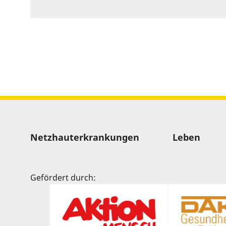
to
show
volume
slider.
Sitemap
Netzhauterkrankungen
Leben
Gefördert durch: