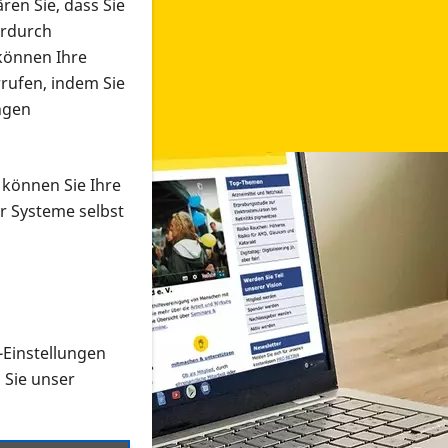
ren Sie, dass Sie
erdurch
 können Ihre
rrufen, indem Sie
ngen
 können Sie Ihre
r Systeme selbst
-Einstellungen
 in verschiedenen Formaten an e
n Sie unser
onmaterial suchen und dieses bestellen bzw. herunterladen
al auf der PRO RETINA-Website für blinde und sehbehi