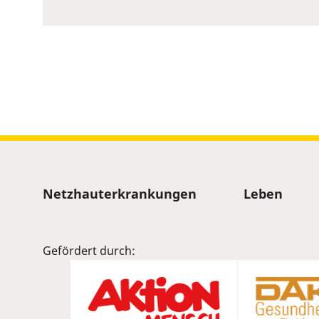
to
show
volume
slider.
Sitemap
Netzhauterkrankungen
Leben
Gefördert durch: