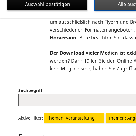
Auswahl bestätigen
Alle au
Auf dieser Seite finden Sie sämtliche
um ausschließlich nach Flyern und B
verschiedenen Formaten angeboten:
Hörversion.
Bitte beachten Sie, dass
Der Download vieler Medien ist exkl
werden
? Dann füllen Sie den
Online-
kein
Mitglied
sind, haben Sie Zugriff 
Suchbegriff
Aktive Filter:
Themen: Veranstaltung
Themen: Ang