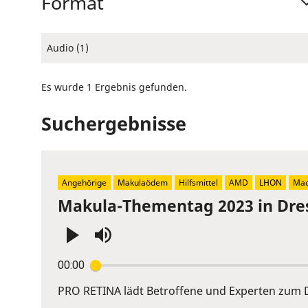
Format
Audio (1)
Es wurde 1 Ergebnis gefunden.
Suchergebnisse
Angehörige
Makulaödem
Hilfsmittel
AMD
LHON
Mac
Makula-Thementag 2023 in Dre
Press
00:00
Enter
or
PRO RETINA lädt Betroffene und Experten zum D
Space