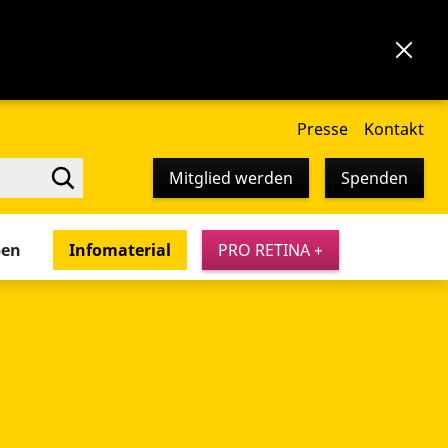
Presse
Kontakt
Mitglied werden
Spenden
pen
Infomaterial
PRO RETINA +