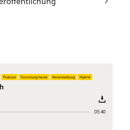
eröffentlichung
Podcast
Forschung heute
Veranstaltung
Hybrid
ch
05:40