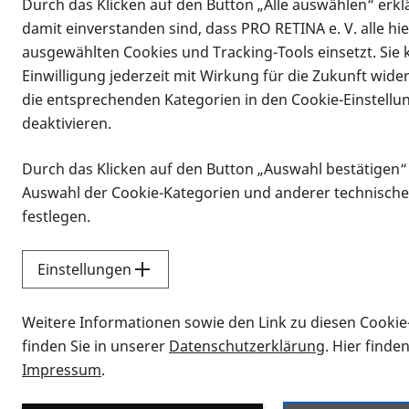
Durch das Klicken auf den Button „Alle auswählen“ erklä
damit einverstanden sind, dass PRO RETINA e. V. alle hi
ausgewählten Cookies und Tracking-Tools einsetzt. Sie
Einwilligung jederzeit mit Wirkung für die Zukunft wide
die entsprechenden Kategorien in den Cookie-Einstellu
deaktivieren.
Durch das Klicken auf den Button „Auswahl bestätigen“
Infomaterial
Auswahl der Cookie-Kategorien und anderer technische
Infomaterial
festlegen.
Einstellungen
Vorlesen
Weitere Informationen sowie den Link zu diesen Cookie
Alle Infomaterialien
finden Sie in unserer
Datenschutzerklärung
. Hier finde
Impressum
.
Sie möchten wissen, wie Sie nach Inf
Erklärvideos zum Thema Infomateri