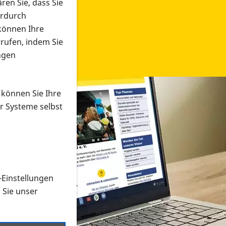
ren Sie, dass Sie
erdurch
 können Ihre
rrufen, indem Sie
ngen
 können Sie Ihre
r Systeme selbst
-Einstellungen
 in verschiedenen Formaten an e
n Sie unser
onmaterial suchen und dieses bestellen bzw. herunterladen
al auf der PRO RETINA-Website für blinde und sehbehi