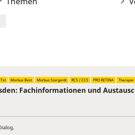
Themen
V
Tel
Morbus Best
Morbus Stargardt
RCS / CCS
PRO RETINA
Therapie
sden: Fachinformationen und Austaus
ialog.