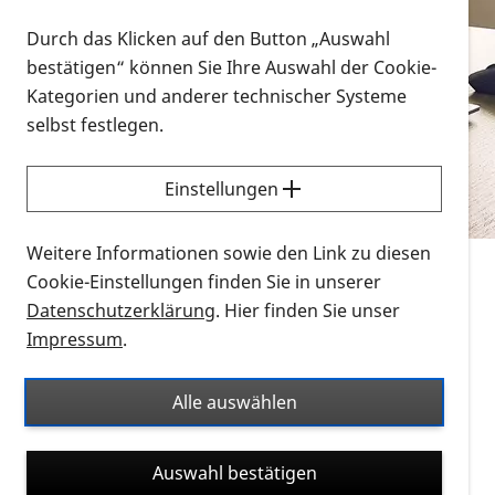
Vorlesen
Durch das Klicken auf den Button „Auswahl
bestätigen“ können Sie Ihre Auswahl der Cookie-
Alle Infomaterialien in verschiedenen
Kategorien und anderer technischer Systeme
Formaten an einem Ort
selbst festlegen.
Sie möchten wissen, wie Sie nach Infonmaterial
suchen und dieses bestellen bzw. herunterladen
Einstellungen
können? Schauen Sie sich die
Erklärvideos zum
Thema Infomaterial auf der PRO RETINA-Website
Weitere Informationen sowie den Link zu diesen
für blinde und sehbehinderte Menschen an.
Cookie-Einstellungen finden Sie in unserer
Datenschutzerklärung
. Hier finden Sie unser
Auf dieser Seite finden Sie sämtliches Infomaterial
Impressum
.
der PRO RETINA in all seinen Formaten an einem
Ort. Nutzen Sie den Formatfilter, um ausschließlich
Alle auswählen
nach Flyern und Broschüren, Audios oder Videos zu
suchen. Die meisten Flyer und Broschüren werden in
Auswahl bestätigen
verschiedenen Formaten angeboten: zur