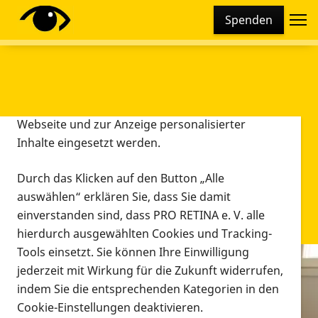
Cookie-Einstellungen
Spenden
Diese Webseite setzt verschiedene Cookies und
Tracking-Tools ein. Dies beinhaltet Cookies und
Tracking-Tools, die für den Betrieb der Webseite
technisch notwendig sind, die zu statistischen
Zwecken sowie zur besseren Bedienbarkeit der
Webseite und zur Anzeige personalisierter
Inhalte eingesetzt werden.
Durch das Klicken auf den Button „Alle
auswählen“ erklären Sie, dass Sie damit
einverstanden sind, dass PRO RETINA e. V. alle
hierdurch ausgewählten Cookies und Tracking-
Tools einsetzt. Sie können Ihre Einwilligung
jederzeit mit Wirkung für die Zukunft widerrufen,
Infomaterial
indem Sie die entsprechenden Kategorien in den
Infomaterial
Cookie-Einstellungen deaktivieren.