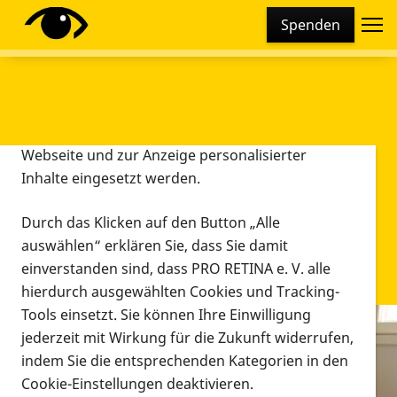
Cookie-Einstellungen
Spenden
Diese Webseite setzt verschiedene Cookies und
Tracking-Tools ein. Dies beinhaltet Cookies und
Tracking-Tools, die für den Betrieb der Webseite
technisch notwendig sind, die zu statistischen
Zwecken sowie zur besseren Bedienbarkeit der
Webseite und zur Anzeige personalisierter
Inhalte eingesetzt werden.
Durch das Klicken auf den Button „Alle
auswählen“ erklären Sie, dass Sie damit
einverstanden sind, dass PRO RETINA e. V. alle
hierdurch ausgewählten Cookies und Tracking-
Tools einsetzt. Sie können Ihre Einwilligung
jederzeit mit Wirkung für die Zukunft widerrufen,
Infomaterial
indem Sie die entsprechenden Kategorien in den
Infomaterial
Cookie-Einstellungen deaktivieren.