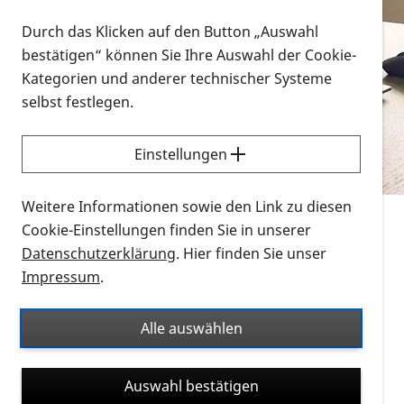
Vorlesen
Durch das Klicken auf den Button „Auswahl
bestätigen“ können Sie Ihre Auswahl der Cookie-
Alle Infomaterialien in verschiedenen
Kategorien und anderer technischer Systeme
Formaten an einem Ort
selbst festlegen.
Sie möchten wissen, wie Sie nach Infonmaterial
suchen und dieses bestellen bzw. herunterladen
Einstellungen
können? Schauen Sie sich die
Erklärvideos zum
Thema Infomaterial auf der PRO RETINA-Website
Weitere Informationen sowie den Link zu diesen
für blinde und sehbehinderte Menschen an.
Cookie-Einstellungen finden Sie in unserer
Datenschutzerklärung
. Hier finden Sie unser
Auf dieser Seite finden Sie sämtliches Infomaterial
Impressum
.
der PRO RETINA in all seinen Formaten an einem
Ort. Nutzen Sie den Formatfilter, um ausschließlich
Alle auswählen
nach Flyern und Broschüren, Audios oder Videos zu
suchen. Die meisten Flyer und Broschüren werden in
Auswahl bestätigen
verschiedenen Formaten angeboten: zur