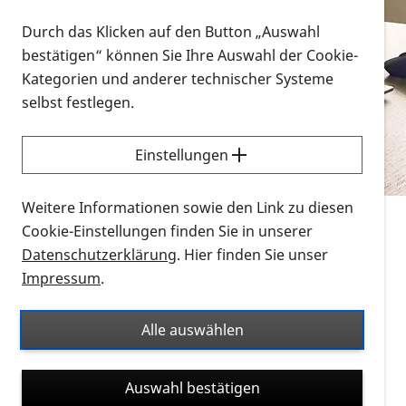
Vorlesen
Durch das Klicken auf den Button „Auswahl
bestätigen“ können Sie Ihre Auswahl der Cookie-
Alle Infomaterialien in verschiedenen
Kategorien und anderer technischer Systeme
Formaten an einem Ort
selbst festlegen.
Sie möchten wissen, wie Sie nach Infonmaterial
suchen und dieses bestellen bzw. herunterladen
Einstellungen
können? Schauen Sie sich die
Erklärvideos zum
Thema Infomaterial auf der PRO RETINA-Website
Weitere Informationen sowie den Link zu diesen
für blinde und sehbehinderte Menschen an.
Cookie-Einstellungen finden Sie in unserer
Datenschutzerklärung
. Hier finden Sie unser
Auf dieser Seite finden Sie sämtliches Infomaterial
Impressum
.
der PRO RETINA in all seinen Formaten an einem
Ort. Nutzen Sie den Formatfilter, um ausschließlich
Alle auswählen
nach Flyern und Broschüren, Audios oder Videos zu
suchen. Die meisten Flyer und Broschüren werden in
Auswahl bestätigen
verschiedenen Formaten angeboten: zur