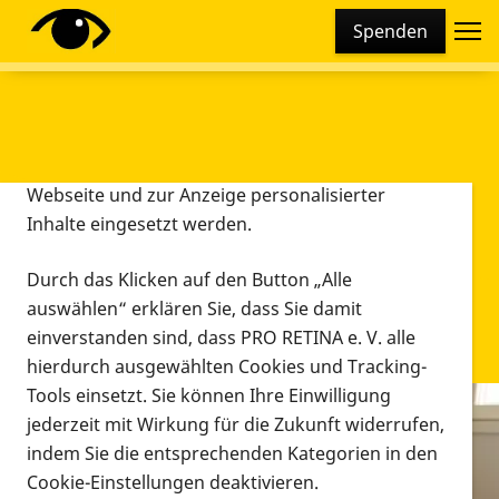
Cookie-Einstellungen
Spenden
Diese Webseite setzt verschiedene Cookies und
Tracking-Tools ein. Dies beinhaltet Cookies und
Tracking-Tools, die für den Betrieb der Webseite
technisch notwendig sind, die zu statistischen
Zwecken sowie zur besseren Bedienbarkeit der
Webseite und zur Anzeige personalisierter
Inhalte eingesetzt werden.
Durch das Klicken auf den Button „Alle
auswählen“ erklären Sie, dass Sie damit
einverstanden sind, dass PRO RETINA e. V. alle
hierdurch ausgewählten Cookies und Tracking-
Tools einsetzt. Sie können Ihre Einwilligung
jederzeit mit Wirkung für die Zukunft widerrufen,
Infomaterial
indem Sie die entsprechenden Kategorien in den
Infomaterial
Cookie-Einstellungen deaktivieren.