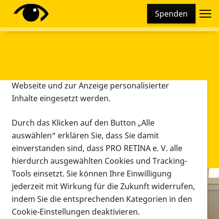
Cookie-Einstellungen
Spenden
Diese Webseite setzt verschiedene Cookies und
Tracking-Tools ein. Dies beinhaltet Cookies und
Tracking-Tools, die für den Betrieb der Webseite
technisch notwendig sind, die zu statistischen
Zwecken sowie zur besseren Bedienbarkeit der
Webseite und zur Anzeige personalisierter
Inhalte eingesetzt werden.
Durch das Klicken auf den Button „Alle
auswählen“ erklären Sie, dass Sie damit
einverstanden sind, dass PRO RETINA e. V. alle
hierdurch ausgewählten Cookies und Tracking-
Tools einsetzt. Sie können Ihre Einwilligung
jederzeit mit Wirkung für die Zukunft widerrufen,
Infomaterial
indem Sie die entsprechenden Kategorien in den
Infomaterial
Cookie-Einstellungen deaktivieren.