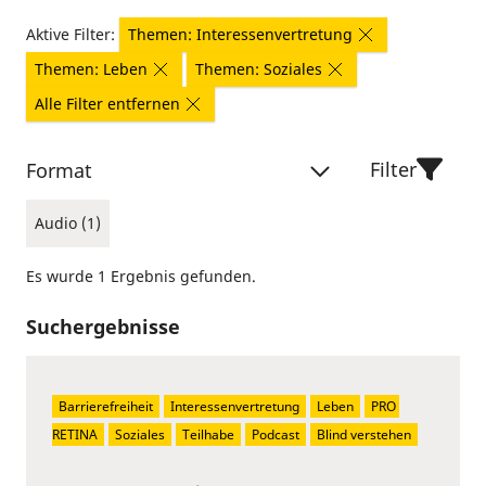
Aktive Filter:
Themen: Interessenvertretung
Themen: Leben
Themen: Soziales
Alle Filter entfernen
Filter
Format
Audio (1)
Es wurde 1 Ergebnis gefunden.
Suchergebnisse
Barrierefreiheit
Interessenvertretung
Leben
PRO 
RETINA
Soziales
Teilhabe
Podcast
Blind verstehen