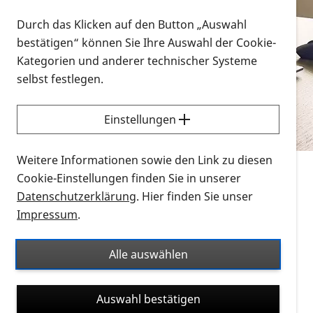
Vorlesen
Durch das Klicken auf den Button „Auswahl
bestätigen“ können Sie Ihre Auswahl der Cookie-
Alle Infomaterialien in verschiedenen
Kategorien und anderer technischer Systeme
Formaten an einem Ort
selbst festlegen.
Sie möchten wissen, wie Sie nach Infonmaterial
suchen und dieses bestellen bzw. herunterladen
Einstellungen
können? Schauen Sie sich die
Erklärvideos zum
Thema Infomaterial auf der PRO RETINA-Website
Weitere Informationen sowie den Link zu diesen
für blinde und sehbehinderte Menschen an.
Cookie-Einstellungen finden Sie in unserer
Datenschutzerklärung
. Hier finden Sie unser
Auf dieser Seite finden Sie sämtliches Infomaterial
Impressum
.
der PRO RETINA in all seinen Formaten an einem
Ort. Nutzen Sie den Formatfilter, um ausschließlich
Alle auswählen
nach Flyern und Broschüren, Audios oder Videos zu
suchen. Die meisten Flyer und Broschüren werden in
Auswahl bestätigen
verschiedenen Formaten angeboten: zur