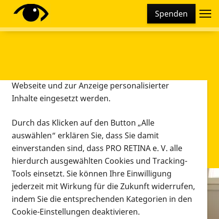
Cookie-Einstellungen
Spenden
Diese Webseite setzt verschiedene Cookies und
Tracking-Tools ein. Dies beinhaltet Cookies und
Tracking-Tools, die für den Betrieb der Webseite
technisch notwendig sind, die zu statistischen
Zwecken sowie zur besseren Bedienbarkeit der
Webseite und zur Anzeige personalisierter
Inhalte eingesetzt werden.
Durch das Klicken auf den Button „Alle
auswählen“ erklären Sie, dass Sie damit
einverstanden sind, dass PRO RETINA e. V. alle
hierdurch ausgewählten Cookies und Tracking-
Tools einsetzt. Sie können Ihre Einwilligung
jederzeit mit Wirkung für die Zukunft widerrufen,
Infomaterial
indem Sie die entsprechenden Kategorien in den
Infomaterial
Cookie-Einstellungen deaktivieren.