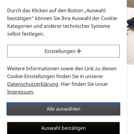
Vorlesen
Durch das Klicken auf den Button „Auswahl
bestätigen“ können Sie Ihre Auswahl der Cookie-
Alle Infomaterialien in verschiedenen
Kategorien und anderer technischer Systeme
Formaten an einem Ort
selbst festlegen.
Sie möchten wissen, wie Sie nach Infonmaterial
suchen und dieses bestellen bzw. herunterladen
Einstellungen
können? Schauen Sie sich die
Erklärvideos zum
Thema Infomaterial auf der PRO RETINA-Website
Weitere Informationen sowie den Link zu diesen
für blinde und sehbehinderte Menschen an.
Cookie-Einstellungen finden Sie in unserer
Datenschutzerklärung
. Hier finden Sie unser
Auf dieser Seite finden Sie sämtliches Infomaterial
Impressum
.
der PRO RETINA in all seinen Formaten an einem
Ort. Nutzen Sie den Formatfilter, um ausschließlich
Alle auswählen
nach Flyern und Broschüren, Audios oder Videos zu
suchen. Die meisten Flyer und Broschüren werden in
Auswahl bestätigen
verschiedenen Formaten angeboten: zur