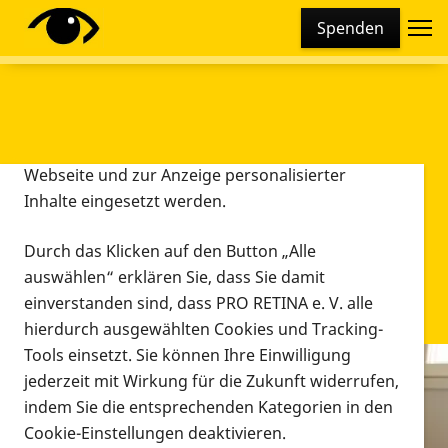
Cookie-Einstellungen
Spenden
Diese Webseite setzt verschiedene Cookies und
Tracking-Tools ein. Dies beinhaltet Cookies und
Tracking-Tools, die für den Betrieb der Webseite
technisch notwendig sind, die zu statistischen
Zwecken sowie zur besseren Bedienbarkeit der
Webseite und zur Anzeige personalisierter
Inhalte eingesetzt werden.
Durch das Klicken auf den Button „Alle
auswählen“ erklären Sie, dass Sie damit
einverstanden sind, dass PRO RETINA e. V. alle
hierdurch ausgewählten Cookies und Tracking-
Tools einsetzt. Sie können Ihre Einwilligung
jederzeit mit Wirkung für die Zukunft widerrufen,
Infomaterial
indem Sie die entsprechenden Kategorien in den
Infomaterial
Cookie-Einstellungen deaktivieren.