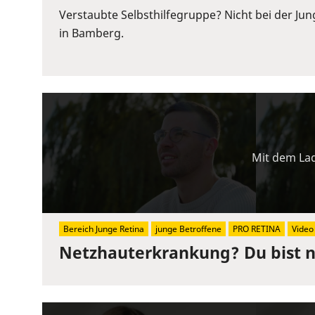
or
Verstaubte Selbsthilfegruppe? Nicht bei der Ju
Space
in Bamberg.
to
show
volume
slider.
Mit dem Lad
Bereich Junge Retina
junge Betroffene
PRO RETINA
Video
Netzhauterkrankung? Du bist ni