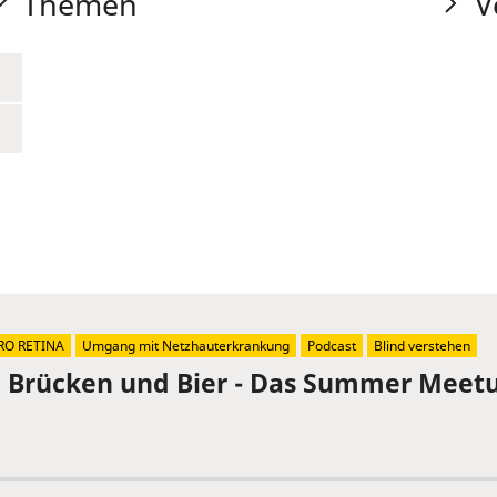
Themen
V
RO RETINA
Umgang mit Netzhauterkrankung
Podcast
Blind verstehen
, Brücken und Bier - Das Summer Meetu