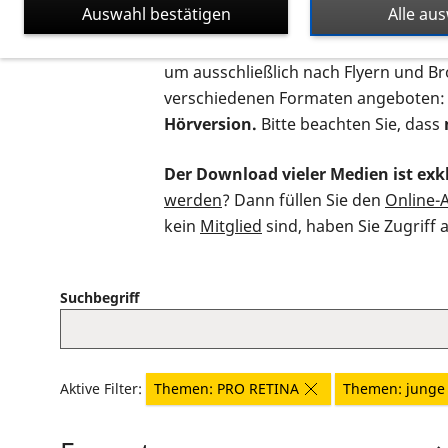
Auswahl bestätigen
Alle au
Auf dieser Seite finden Sie sämtliche
um ausschließlich nach Flyern und B
verschiedenen Formaten angeboten:
Hörversion.
Bitte beachten Sie, dass
Der Download vieler Medien ist exkl
werden
? Dann füllen Sie den
Online-
kein
Mitglied
sind, haben Sie Zugriff 
Suchbegriff
Aktive Filter:
Themen: PRO RETINA
Themen: junge 