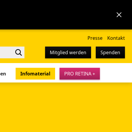
Presse
Kontakt
Mitglied werden
Spenden
pen
Infomaterial
PRO RETINA +