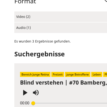
Format
Video (2)
Audio (1)
Es wurden 3 Ergebnisse gefunden.
Suchergebnisse
Bereich Junge Retina
Freizeit
junge Betroffene
Leben
P
Blind verstehen | #70 Bamberg
Press
00:00
Enter