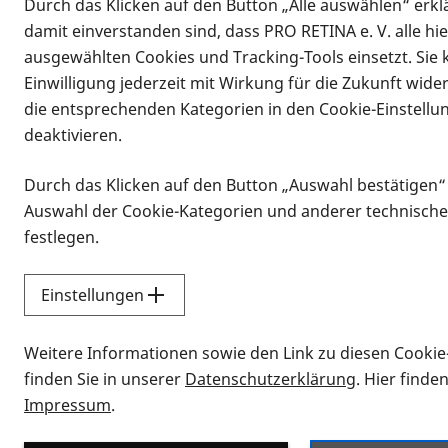
Durch das Klicken auf den Button „Alle auswählen“ erklä
damit einverstanden sind, dass PRO RETINA e. V. alle hi
ausgewählten Cookies und Tracking-Tools einsetzt. Sie
Einwilligung jederzeit mit Wirkung für die Zukunft wide
die entsprechenden Kategorien in den Cookie-Einstellu
deaktivieren.
Durch das Klicken auf den Button „Auswahl bestätigen“
Infomaterial
Auswahl der Cookie-Kategorien und anderer technische
Infomaterial
festlegen.
Einstellungen
Vorlesen
Weitere Informationen sowie den Link zu diesen Cookie
Alle Infomaterialien
finden Sie in unserer
Datenschutzerklärung
. Hier finde
Impressum
.
Sie möchten wissen, wie Sie nach Inf
Erklärvideos zum Thema Infomateri