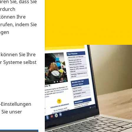
ren Sie, dass Sie
erdurch
 können Ihre
rrufen, indem Sie
ngen
 können Sie Ihre
r Systeme selbst
-Einstellungen
 in verschiedenen Formaten an e
n Sie unser
onmaterial suchen und dieses bestellen bzw. herunterladen
al auf der PRO RETINA-Website für blinde und sehbehi