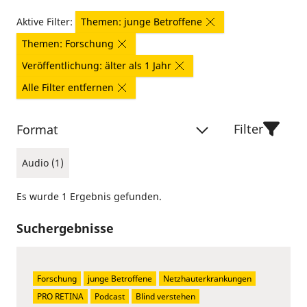
Aktive Filter:
Themen: junge Betroffene
Themen: Forschung
Veröffentlichung: älter als 1 Jahr
Alle Filter entfernen
Filter
Format
Audio (1)
Es wurde 1 Ergebnis gefunden.
Suchergebnisse
Forschung
junge Betroffene
Netzhauterkrankungen
PRO RETINA
Podcast
Blind verstehen