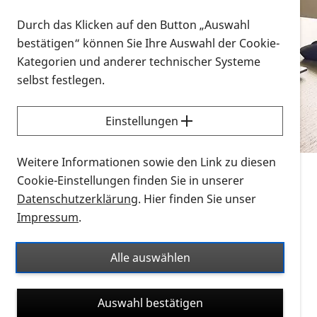
Vorlesen
Durch das Klicken auf den Button „Auswahl
bestätigen“ können Sie Ihre Auswahl der Cookie-
Alle Infomaterialien in verschiedenen
Kategorien und anderer technischer Systeme
Formaten an einem Ort
selbst festlegen.
Sie möchten wissen, wie Sie nach Infonmaterial
suchen und dieses bestellen bzw. herunterladen
Einstellungen
können? Schauen Sie sich die
Erklärvideos zum
Thema Infomaterial auf der PRO RETINA-Website
Weitere Informationen sowie den Link zu diesen
für blinde und sehbehinderte Menschen an.
Cookie-Einstellungen finden Sie in unserer
Datenschutzerklärung
. Hier finden Sie unser
Auf dieser Seite finden Sie sämtliches Infomaterial
Impressum
.
der PRO RETINA in all seinen Formaten an einem
Ort. Nutzen Sie den Formatfilter, um ausschließlich
Alle auswählen
nach Flyern und Broschüren, Audios oder Videos zu
suchen. Die meisten Flyer und Broschüren werden in
Auswahl bestätigen
verschiedenen Formaten angeboten: zur