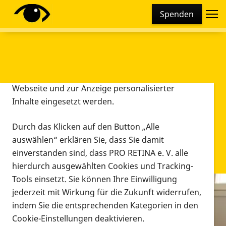
Cookie-Einstellungen
Spenden
Diese Webseite setzt verschiedene Cookies und
Tracking-Tools ein. Dies beinhaltet Cookies und
Tracking-Tools, die für den Betrieb der Webseite
technisch notwendig sind, die zu statistischen
Zwecken sowie zur besseren Bedienbarkeit der
Webseite und zur Anzeige personalisierter
Inhalte eingesetzt werden.
Durch das Klicken auf den Button „Alle
auswählen“ erklären Sie, dass Sie damit
einverstanden sind, dass PRO RETINA e. V. alle
hierdurch ausgewählten Cookies und Tracking-
Tools einsetzt. Sie können Ihre Einwilligung
jederzeit mit Wirkung für die Zukunft widerrufen,
Infomaterial
indem Sie die entsprechenden Kategorien in den
Infomaterial
Cookie-Einstellungen deaktivieren.