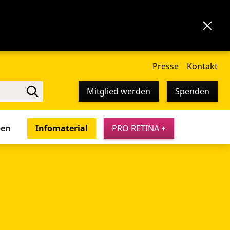
Presse
Kontakt
Mitglied werden
Spenden
pen
Infomaterial
PRO RETINA +