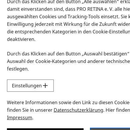
Durch das Klicken auf den Button „Alle auswählen“ erklä
damit einverstanden sind, dass PRO RETINA e. V. alle hi
ausgewählten Cookies und Tracking-Tools einsetzt. Sie
Einwilligung jederzeit mit Wirkung für die Zukunft wide
die entsprechenden Kategorien in den Cookie-Einstellu
deaktivieren.
Durch das Klicken auf den Button „Auswahl bestätigen“
Infomaterial
Auswahl der Cookie-Kategorien und anderer technische
Infomaterial
festlegen.
Einstellungen
Vorlesen
Weitere Informationen sowie den Link zu diesen Cookie
Alle Infomaterialien
finden Sie in unserer
Datenschutzerklärung
. Hier finde
Impressum
.
Sie möchten wissen, wie Sie nach Inf
Erklärvideos zum Thema Infomateri