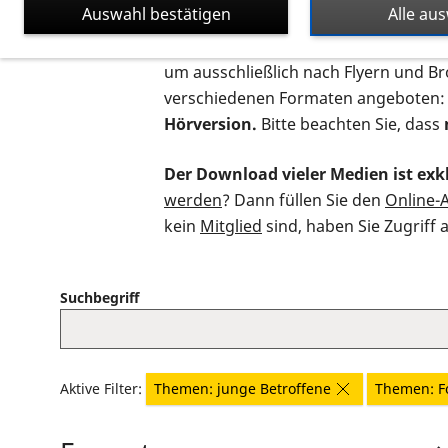
Auswahl bestätigen
Alle au
Auf dieser Seite finden Sie sämtliche
um ausschließlich nach Flyern und B
verschiedenen Formaten angeboten:
Hörversion.
Bitte beachten Sie, dass
Der Download vieler Medien ist exkl
werden
? Dann füllen Sie den
Online-
kein
Mitglied
sind, haben Sie Zugriff 
Suchbegriff
Aktive Filter:
Themen: junge Betroffene
Themen: F