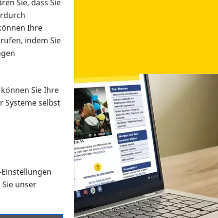
ren Sie, dass Sie
erdurch
 können Ihre
rrufen, indem Sie
ngen
 können Sie Ihre
r Systeme selbst
-Einstellungen
 in verschiedenen Formaten an e
n Sie unser
onmaterial suchen und dieses bestellen bzw. herunterladen
al auf der PRO RETINA-Website für blinde und sehbehi