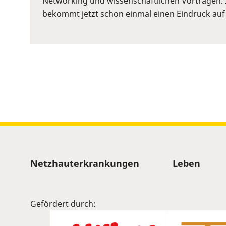
Networking und wissenschaftlichen Vorträgen. 
to
bekommt jetzt schon einmal einen Eindruck auf
show
volume
slider.
Sitemap
Netzhauterkrankungen
Leben
Gefördert durch: