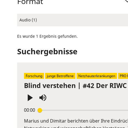
Format
Audio (1)
Es wurde 1 Ergebnis gefunden.
Suchergebnisse
Forschung
junge Betroffene
Netzhauterkrankungen
PRO 
Blind verstehen | #42 Der RIWC 
Press
00:00
Enter
or
Marius und Dimitar berichten über Ihre Eindrü
Space