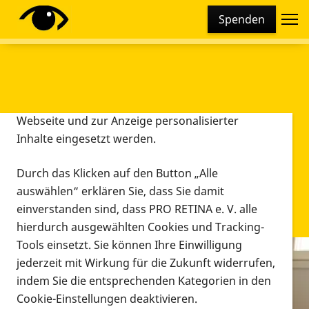
Cookie-Einstellungen
Spenden
Diese Webseite setzt verschiedene Cookies und
Tracking-Tools ein. Dies beinhaltet Cookies und
Tracking-Tools, die für den Betrieb der Webseite
technisch notwendig sind, die zu statistischen
Zwecken sowie zur besseren Bedienbarkeit der
Webseite und zur Anzeige personalisierter
Inhalte eingesetzt werden.
Durch das Klicken auf den Button „Alle
auswählen“ erklären Sie, dass Sie damit
einverstanden sind, dass PRO RETINA e. V. alle
hierdurch ausgewählten Cookies und Tracking-
Tools einsetzt. Sie können Ihre Einwilligung
jederzeit mit Wirkung für die Zukunft widerrufen,
Infomaterial
indem Sie die entsprechenden Kategorien in den
Infomaterial
Cookie-Einstellungen deaktivieren.