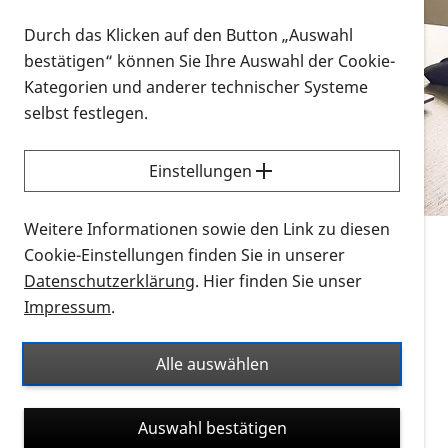
Vorlesen
Durch das Klicken auf den Button „Auswahl
bestätigen“ können Sie Ihre Auswahl der Cookie-
Alle Infomaterialien in verschiedenen
Kategorien und anderer technischer Systeme
Formaten an einem Ort
selbst festlegen.
Sie möchten wissen, wie Sie nach Infonmaterial
suchen und dieses bestellen bzw. herunterladen
Einstellungen
können? Schauen Sie sich die
Erklärvideos zum
Thema Infomaterial auf der PRO RETINA-Website
Weitere Informationen sowie den Link zu diesen
für blinde und sehbehinderte Menschen an.
Cookie-Einstellungen finden Sie in unserer
Datenschutzerklärung
. Hier finden Sie unser
Auf dieser Seite finden Sie sämtliches Infomaterial
Impressum
.
der PRO RETINA in all seinen Formaten an einem
Ort. Nutzen Sie den Formatfilter, um ausschließlich
Alle auswählen
nach Flyern und Broschüren, Audios oder Videos zu
suchen. Die meisten Flyer und Broschüren werden in
Auswahl bestätigen
verschiedenen Formaten angeboten: zur