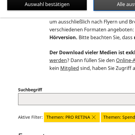
Auswahl bestätigen
Alle au
Auf dieser Seite finden Sie sämtliche
um ausschließlich nach Flyern und B
verschiedenen Formaten angeboten:
Hörversion.
Bitte beachten Sie, dass
Der Download vieler Medien ist exkl
werden
? Dann füllen Sie den
Online-
kein
Mitglied
sind, haben Sie Zugriff 
Suchbegriff
Aktive Filter:
Themen: PRO RETINA
Themen: Spen