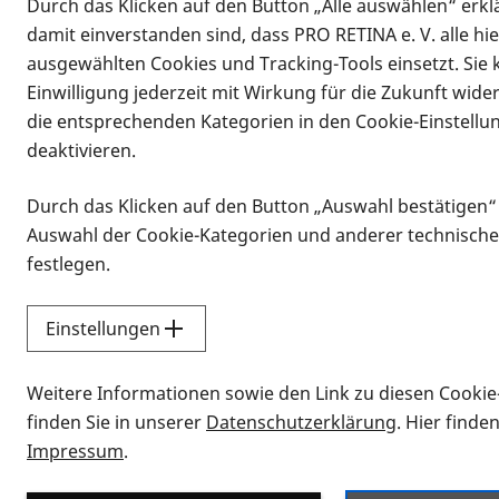
Durch das Klicken auf den Button „Alle auswählen“ erklä
damit einverstanden sind, dass PRO RETINA e. V. alle hi
ausgewählten Cookies und Tracking-Tools einsetzt. Sie
Einwilligung jederzeit mit Wirkung für die Zukunft wide
die entsprechenden Kategorien in den Cookie-Einstellu
deaktivieren.
Durch das Klicken auf den Button „Auswahl bestätigen“
Infomaterial
Auswahl der Cookie-Kategorien und anderer technische
Infomaterial
festlegen.
Einstellungen
Vorlesen
Weitere Informationen sowie den Link zu diesen Cookie
Alle Infomaterialien
finden Sie in unserer
Datenschutzerklärung
. Hier finde
Impressum
.
Sie möchten wissen, wie Sie nach Inf
Erklärvideos zum Thema Infomateri