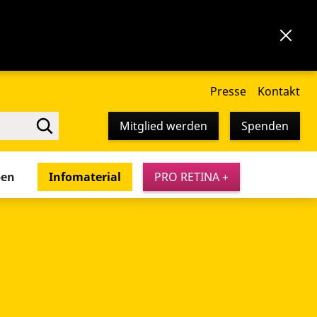
Presse
Kontakt
Mitglied werden
Spenden
pen
Infomaterial
PRO RETINA +