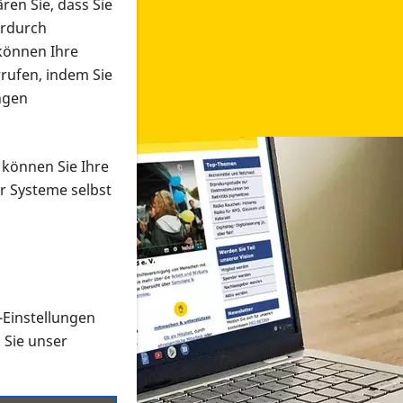
ren Sie, dass Sie
erdurch
 können Ihre
rrufen, indem Sie
ngen
 können Sie Ihre
r Systeme selbst
-Einstellungen
 in verschiedenen Formaten an e
n Sie unser
onmaterial suchen und dieses bestellen bzw. herunterladen
al auf der PRO RETINA-Website für blinde und sehbehi