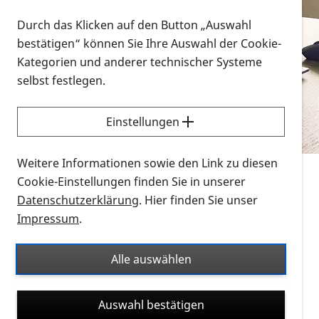
Vorlesen
Durch das Klicken auf den Button „Auswahl
bestätigen“ können Sie Ihre Auswahl der Cookie-
Alle Infomaterialien in verschiedenen
Kategorien und anderer technischer Systeme
Formaten an einem Ort
selbst festlegen.
Sie möchten wissen, wie Sie nach Infonmaterial
suchen und dieses bestellen bzw. herunterladen
Einstellungen
können? Schauen Sie sich die
Erklärvideos zum
Thema Infomaterial auf der PRO RETINA-Website
Weitere Informationen sowie den Link zu diesen
für blinde und sehbehinderte Menschen an.
Cookie-Einstellungen finden Sie in unserer
Datenschutzerklärung
. Hier finden Sie unser
Auf dieser Seite finden Sie sämtliches Infomaterial
Impressum
.
der PRO RETINA in all seinen Formaten an einem
Ort. Nutzen Sie den Formatfilter, um ausschließlich
Alle auswählen
nach Flyern und Broschüren, Audios oder Videos zu
suchen. Die meisten Flyer und Broschüren werden in
Auswahl bestätigen
verschiedenen Formaten angeboten: zur