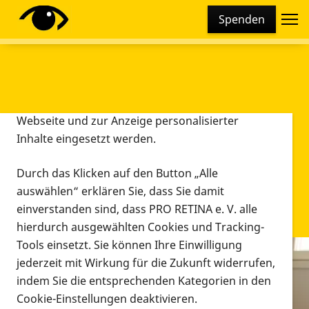
Cookie-Einstellungen
Spenden
Diese Webseite setzt verschiedene Cookies und
Tracking-Tools ein. Dies beinhaltet Cookies und
Tracking-Tools, die für den Betrieb der Webseite
technisch notwendig sind, die zu statistischen
Zwecken sowie zur besseren Bedienbarkeit der
Webseite und zur Anzeige personalisierter
Inhalte eingesetzt werden.
Durch das Klicken auf den Button „Alle
auswählen“ erklären Sie, dass Sie damit
einverstanden sind, dass PRO RETINA e. V. alle
hierdurch ausgewählten Cookies und Tracking-
Tools einsetzt. Sie können Ihre Einwilligung
jederzeit mit Wirkung für die Zukunft widerrufen,
Infomaterial
indem Sie die entsprechenden Kategorien in den
Infomaterial
Cookie-Einstellungen deaktivieren.