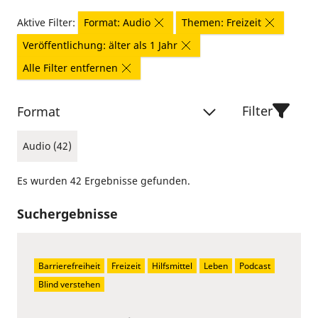
Aktive Filter:
Format: Audio
Themen: Freizeit
Veröffentlichung: älter als 1 Jahr
Alle Filter entfernen
Filter
Format
Audio (42)
Es wurden 42 Ergebnisse gefunden.
Suchergebnisse
Barrierefreiheit
Freizeit
Hilfsmittel
Leben
Podcast
Blind verstehen