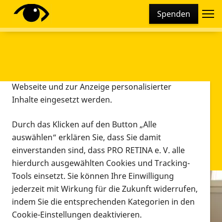
Cookie-Einstellungen
Spenden
Diese Webseite setzt verschiedene Cookies und
Tracking-Tools ein. Dies beinhaltet Cookies und
Tracking-Tools, die für den Betrieb der Webseite
technisch notwendig sind, die zu statistischen
Zwecken sowie zur besseren Bedienbarkeit der
Webseite und zur Anzeige personalisierter
Inhalte eingesetzt werden.
Durch das Klicken auf den Button „Alle
auswählen“ erklären Sie, dass Sie damit
einverstanden sind, dass PRO RETINA e. V. alle
hierdurch ausgewählten Cookies und Tracking-
Tools einsetzt. Sie können Ihre Einwilligung
jederzeit mit Wirkung für die Zukunft widerrufen,
Infomaterial
indem Sie die entsprechenden Kategorien in den
Infomaterial
Cookie-Einstellungen deaktivieren.