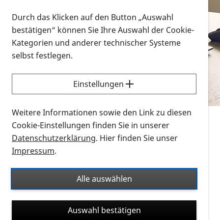
Vorlesen
Durch das Klicken auf den Button „Auswahl
bestätigen“ können Sie Ihre Auswahl der Cookie-
Alle Infomaterialien in verschiedenen
Kategorien und anderer technischer Systeme
Formaten an einem Ort
selbst festlegen.
Sie möchten wissen, wie Sie nach Infonmaterial
suchen und dieses bestellen bzw. herunterladen
Einstellungen
können? Schauen Sie sich die
Erklärvideos zum
Thema Infomaterial auf der PRO RETINA-Website
Weitere Informationen sowie den Link zu diesen
für blinde und sehbehinderte Menschen an.
Cookie-Einstellungen finden Sie in unserer
Datenschutzerklärung
. Hier finden Sie unser
Auf dieser Seite finden Sie sämtliches Infomaterial
Impressum
.
der PRO RETINA in all seinen Formaten an einem
Ort. Nutzen Sie den Formatfilter, um ausschließlich
Alle auswählen
nach Flyern und Broschüren, Audios oder Videos zu
suchen. Die meisten Flyer und Broschüren werden in
Auswahl bestätigen
verschiedenen Formaten angeboten: zur