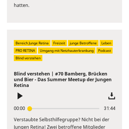
hatten.
Bereich Junge Retina
Freizeit
junge Betroffene
Leben
PRO RETINA
Umgang mit Netzhauterkrankung
Podcast
Blind verstehen
Blind verstehen | #70 Bamberg, Brücken
und Bier - Das Summer Meetup der Jungen
Retina
00:00
31:44
Verstaubte Selbsthilfegruppe? Nicht bei der
Jungen Retina! Zwei betroffene Mitglieder