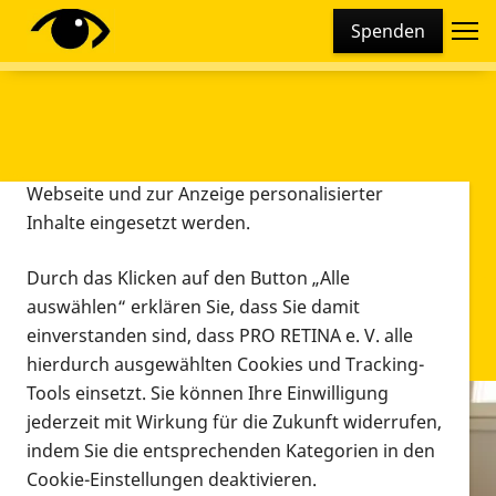
Cookie-Einstellungen
Spenden
Diese Webseite setzt verschiedene Cookies und
Tracking-Tools ein. Dies beinhaltet Cookies und
Tracking-Tools, die für den Betrieb der Webseite
technisch notwendig sind, die zu statistischen
Zwecken sowie zur besseren Bedienbarkeit der
Webseite und zur Anzeige personalisierter
Inhalte eingesetzt werden.
Durch das Klicken auf den Button „Alle
auswählen“ erklären Sie, dass Sie damit
einverstanden sind, dass PRO RETINA e. V. alle
hierdurch ausgewählten Cookies und Tracking-
Tools einsetzt. Sie können Ihre Einwilligung
jederzeit mit Wirkung für die Zukunft widerrufen,
Infomaterial
indem Sie die entsprechenden Kategorien in den
Infomaterial
Cookie-Einstellungen deaktivieren.