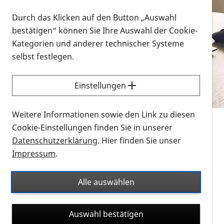
Vorlesen
Durch das Klicken auf den Button „Auswahl
bestätigen“ können Sie Ihre Auswahl der Cookie-
Alle Infomaterialien in verschiedenen
Kategorien und anderer technischer Systeme
Formaten an einem Ort
selbst festlegen.
Sie möchten wissen, wie Sie nach Infonmaterial
suchen und dieses bestellen bzw. herunterladen
Einstellungen
können? Schauen Sie sich die
Erklärvideos zum
Thema Infomaterial auf der PRO RETINA-Website
Weitere Informationen sowie den Link zu diesen
für blinde und sehbehinderte Menschen an.
Cookie-Einstellungen finden Sie in unserer
Datenschutzerklärung
. Hier finden Sie unser
Auf dieser Seite finden Sie sämtliches Infomaterial
Impressum
.
der PRO RETINA in all seinen Formaten an einem
Ort. Nutzen Sie den Formatfilter, um ausschließlich
Alle auswählen
nach Flyern und Broschüren, Audios oder Videos zu
suchen. Die meisten Flyer und Broschüren werden in
Auswahl bestätigen
verschiedenen Formaten angeboten: zur