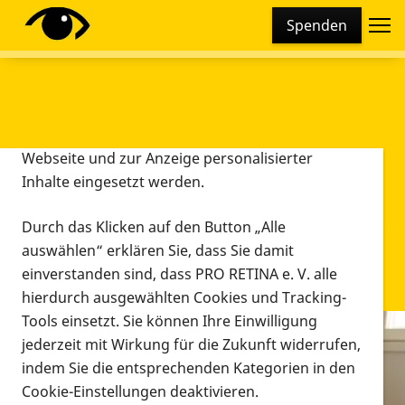
Cookie-Einstellungen
Spenden
Diese Webseite setzt verschiedene Cookies und
Tracking-Tools ein. Dies beinhaltet Cookies und
Tracking-Tools, die für den Betrieb der Webseite
technisch notwendig sind, die zu statistischen
Zwecken sowie zur besseren Bedienbarkeit der
Webseite und zur Anzeige personalisierter
Inhalte eingesetzt werden.
Durch das Klicken auf den Button „Alle
auswählen“ erklären Sie, dass Sie damit
einverstanden sind, dass PRO RETINA e. V. alle
hierdurch ausgewählten Cookies und Tracking-
Tools einsetzt. Sie können Ihre Einwilligung
jederzeit mit Wirkung für die Zukunft widerrufen,
Infomaterial
indem Sie die entsprechenden Kategorien in den
Infomaterial
Cookie-Einstellungen deaktivieren.