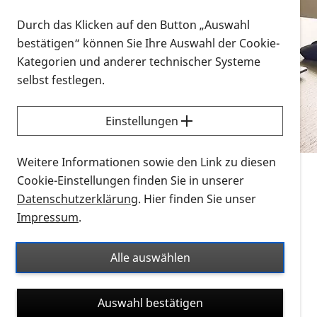
Vorlesen
Durch das Klicken auf den Button „Auswahl
bestätigen“ können Sie Ihre Auswahl der Cookie-
Alle Infomaterialien in verschiedenen
Kategorien und anderer technischer Systeme
Formaten an einem Ort
selbst festlegen.
Sie möchten wissen, wie Sie nach Infonmaterial
suchen und dieses bestellen bzw. herunterladen
Einstellungen
können? Schauen Sie sich die
Erklärvideos zum
Thema Infomaterial auf der PRO RETINA-Website
Weitere Informationen sowie den Link zu diesen
für blinde und sehbehinderte Menschen an.
Cookie-Einstellungen finden Sie in unserer
Datenschutzerklärung
. Hier finden Sie unser
Auf dieser Seite finden Sie sämtliches Infomaterial
Impressum
.
der PRO RETINA in all seinen Formaten an einem
Ort. Nutzen Sie den Formatfilter, um ausschließlich
Alle auswählen
nach Flyern und Broschüren, Audios oder Videos zu
suchen. Die meisten Flyer und Broschüren werden in
Auswahl bestätigen
verschiedenen Formaten angeboten: zur