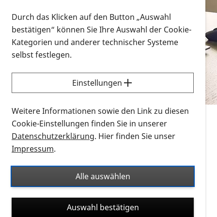
Vorlesen
Durch das Klicken auf den Button „Auswahl
bestätigen“ können Sie Ihre Auswahl der Cookie-
Alle Infomaterialien in verschiedenen
Kategorien und anderer technischer Systeme
Formaten an einem Ort
selbst festlegen.
Sie möchten wissen, wie Sie nach Infonmaterial
suchen und dieses bestellen bzw. herunterladen
Einstellungen
können? Schauen Sie sich die
Erklärvideos zum
Thema Infomaterial auf der PRO RETINA-Website
Weitere Informationen sowie den Link zu diesen
für blinde und sehbehinderte Menschen an.
Cookie-Einstellungen finden Sie in unserer
Datenschutzerklärung
. Hier finden Sie unser
Auf dieser Seite finden Sie sämtliches Infomaterial
Impressum
.
der PRO RETINA in all seinen Formaten an einem
Ort. Nutzen Sie den Formatfilter, um ausschließlich
Alle auswählen
nach Flyern und Broschüren, Audios oder Videos zu
suchen. Die meisten Flyer und Broschüren werden in
Auswahl bestätigen
verschiedenen Formaten angeboten: zur