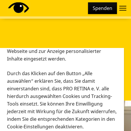
Cookie-Einstellungen
Spenden
Diese Webseite setzt verschiedene Cookies und
Tracking-Tools ein. Dies beinhaltet Cookies und
Tracking-Tools, die für den Betrieb der Webseite
technisch notwendig sind, die zu statistischen
Zwecken sowie zur besseren Bedienbarkeit der
Webseite und zur Anzeige personalisierter
Inhalte eingesetzt werden.
Durch das Klicken auf den Button „Alle
auswählen“ erklären Sie, dass Sie damit
einverstanden sind, dass PRO RETINA e. V. alle
hierdurch ausgewählten Cookies und Tracking-
Tools einsetzt. Sie können Ihre Einwilligung
jederzeit mit Wirkung für die Zukunft widerrufen,
Infomaterial
indem Sie die entsprechenden Kategorien in den
Infomaterial
Cookie-Einstellungen deaktivieren.