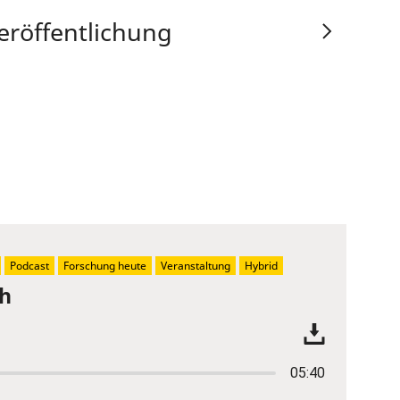
eröffentlichung
Podcast
Forschung heute
Veranstaltung
Hybrid
ch
05:40