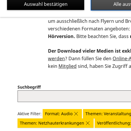
Auswahl bestätigen
Alle au
Auf dieser Seite finden Sie sämtliche
um ausschließlich nach Flyern und B
verschiedenen Formaten angeboten:
Hörversion.
Bitte beachten Sie, dass
Der Download vieler Medien ist exkl
werden
? Dann füllen Sie den
Online-
kein
Mitglied
sind, haben Sie Zugriff 
Suchbegriff
Aktive Filter:
Format: Audio
Themen: Veranstaltun
Themen: Netzhauterkrankungen
Veröffentlichung: 