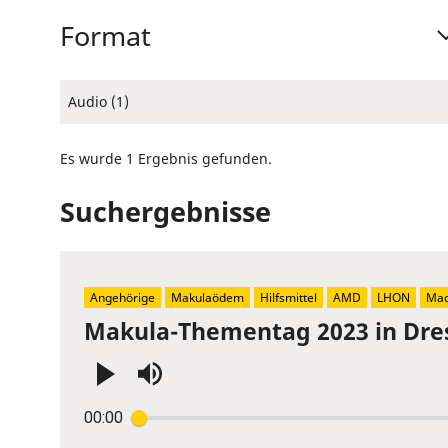
Format
Audio (1)
Es wurde 1 Ergebnis gefunden.
Suchergebnisse
Angehörige
Makulaödem
Hilfsmittel
AMD
LHON
Mac
Makula-Thementag 2023 in Dre
Press
00:00
Enter