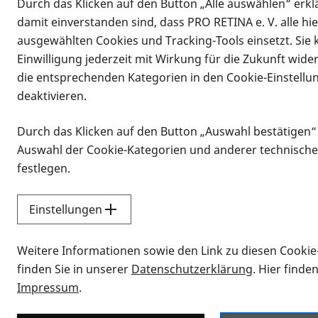
Durch das Klicken auf den Button „Alle auswählen“ erklä
damit einverstanden sind, dass PRO RETINA e. V. alle hi
ausgewählten Cookies und Tracking-Tools einsetzt. Sie
Einwilligung jederzeit mit Wirkung für die Zukunft wide
die entsprechenden Kategorien in den Cookie-Einstellu
deaktivieren.
Durch das Klicken auf den Button „Auswahl bestätigen“
Infomaterial
Auswahl der Cookie-Kategorien und anderer technische
Infomaterial
festlegen.
Einstellungen
Vorlesen
Weitere Informationen sowie den Link zu diesen Cookie
Alle Infomaterialien
finden Sie in unserer
Datenschutzerklärung
. Hier finde
Impressum
.
Sie möchten wissen, wie Sie nach Inf
Erklärvideos zum Thema Infomateri