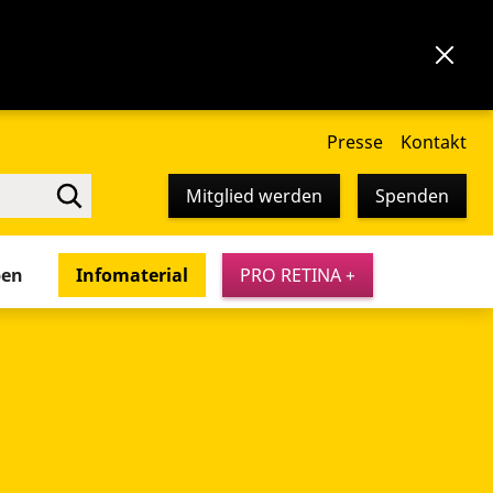
Presse
Kontakt
Mitglied werden
Spenden
pen
Infomaterial
PRO RETINA +