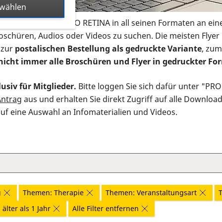
swählen
s Infomaterial der PRO RETINA in all seinen Formaten an ein
roschüren, Audios oder Videos zu suchen. Die meisten Flye
 zur
postalischen Bestellung als gedruckte Variante
, zum
nicht immer alle Broschüren und Flyer in gedruckter For
usiv für Mitglieder.
Bitte loggen Sie sich dafür unter "PR
Antrag
aus und erhalten Sie direkt Zugriff auf alle Downloa
auf eine Auswahl an Infomaterialien und Videos.
g
Themen: Therapie
Themen: Veranstaltungsart
T
älter als 1 Jahr
Alle Filter entfernen