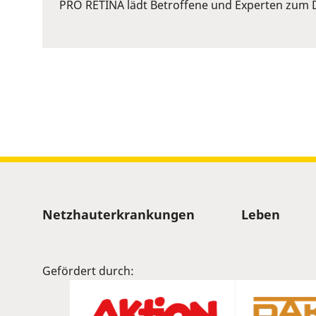
or
PRO RETINA lädt Betroffene und Experten zum D
Space
to
show
volume
slider.
Sitemap
Netzhauterkrankungen
Leben
Gefördert durch: