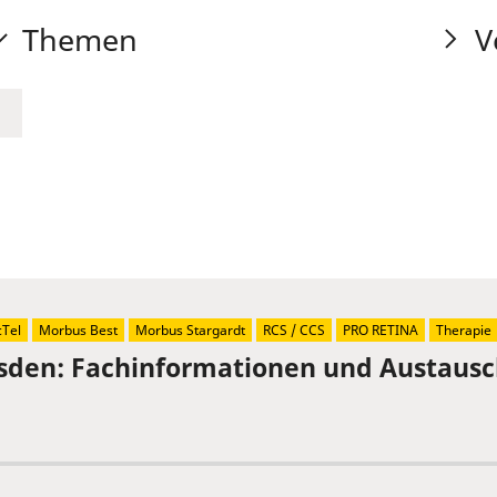
Themen
V
Tel
Morbus Best
Morbus Stargardt
RCS / CCS
PRO RETINA
Therapie
sden: Fachinformationen und Austaus