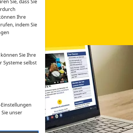
ren Sie, dass Sie
erdurch
 können Ihre
rrufen, indem Sie
ngen
 können Sie Ihre
r Systeme selbst
-Einstellungen
 in verschiedenen Formaten an e
n Sie unser
onmaterial suchen und dieses bestellen bzw. herunterladen
al auf der PRO RETINA-Website für blinde und sehbehi