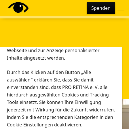
Cookie-Einstellungen
Spenden
Diese Webseite setzt verschiedene Cookies und
Tracking-Tools ein. Dies beinhaltet Cookies und
Tracking-Tools, die für den Betrieb der Webseite
technisch notwendig sind, die zu statistischen
Zwecken sowie zur besseren Bedienbarkeit der
Webseite und zur Anzeige personalisierter
Inhalte eingesetzt werden.
Durch das Klicken auf den Button „Alle
auswählen“ erklären Sie, dass Sie damit
einverstanden sind, dass PRO RETINA e. V. alle
hierdurch ausgewählten Cookies und Tracking-
Tools einsetzt. Sie können Ihre Einwilligung
jederzeit mit Wirkung für die Zukunft widerrufen,
Infomaterial
indem Sie die entsprechenden Kategorien in den
Infomaterial
Cookie-Einstellungen deaktivieren.