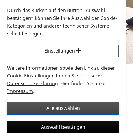
Vorlesen
Durch das Klicken auf den Button „Auswahl
bestätigen“ können Sie Ihre Auswahl der Cookie-
Alle Infomaterialien in verschiedenen
Kategorien und anderer technischer Systeme
Formaten an einem Ort
selbst festlegen.
Sie möchten wissen, wie Sie nach Infonmaterial
suchen und dieses bestellen bzw. herunterladen
Einstellungen
können? Schauen Sie sich die
Erklärvideos zum
Thema Infomaterial auf der PRO RETINA-Website
Weitere Informationen sowie den Link zu diesen
für blinde und sehbehinderte Menschen an.
Cookie-Einstellungen finden Sie in unserer
Datenschutzerklärung
. Hier finden Sie unser
Auf dieser Seite finden Sie sämtliches Infomaterial
Impressum
.
der PRO RETINA in all seinen Formaten an einem
Ort. Nutzen Sie den Formatfilter, um ausschließlich
Alle auswählen
nach Flyern und Broschüren, Audios oder Videos zu
suchen. Die meisten Flyer und Broschüren werden in
Auswahl bestätigen
verschiedenen Formaten angeboten: zur