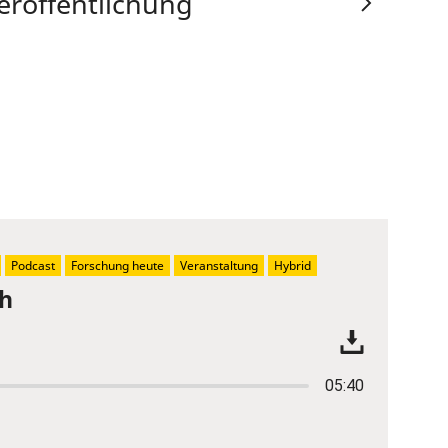
eröffentlichung
Podcast
Forschung heute
Veranstaltung
Hybrid
ch
05:40