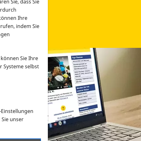
ren Sie, dass Sie
erdurch
 können Ihre
rrufen, indem Sie
ngen
 können Sie Ihre
r Systeme selbst
-Einstellungen
 in verschiedenen Formaten an e
n Sie unser
onmaterial suchen und dieses bestellen bzw. herunterladen
al auf der PRO RETINA-Website für blinde und sehbehi