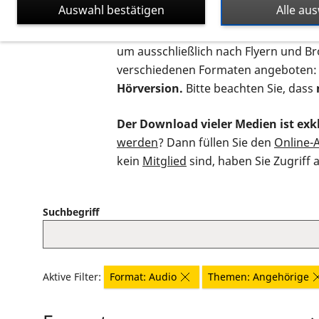
Auswahl bestätigen
Alle au
Auf dieser Seite finden Sie sämtliche
um ausschließlich nach Flyern und B
verschiedenen Formaten angeboten:
Hörversion.
Bitte beachten Sie, dass
Der Download vieler Medien ist exkl
werden
? Dann füllen Sie den
Online-
kein
Mitglied
sind, haben Sie Zugriff 
Suchbegriff
Aktive Filter:
Format: Audio
Themen: Angehörige