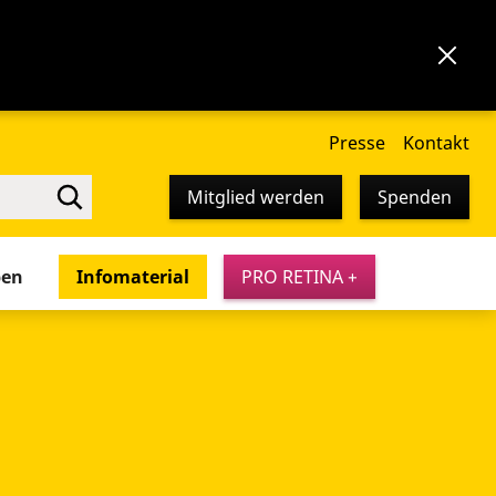
Presse
Kontakt
Mitglied werden
Spenden
pen
Infomaterial
PRO RETINA +