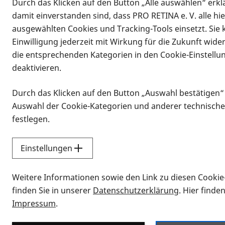
Durch das Klicken auf den Button „Alle auswählen“ erklä
damit einverstanden sind, dass PRO RETINA e. V. alle hi
ausgewählten Cookies und Tracking-Tools einsetzt. Sie
Einwilligung jederzeit mit Wirkung für die Zukunft wide
die entsprechenden Kategorien in den Cookie-Einstellu
deaktivieren.
Durch das Klicken auf den Button „Auswahl bestätigen“
Infomaterial
Auswahl der Cookie-Kategorien und anderer technische
Infomaterial
festlegen.
Einstellungen
Vorlesen
Weitere Informationen sowie den Link zu diesen Cookie
Alle Infomaterialien
finden Sie in unserer
Datenschutzerklärung
. Hier finde
Impressum
.
Sie möchten wissen, wie Sie nach Inf
Erklärvideos zum Thema Infomateri