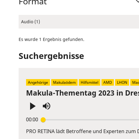
Format
Audio (1)
Es wurde 1 Ergebnis gefunden.
Suchergebnisse
Angehörige
Makulaödem
Hilfsmittel
AMD
LHON
Mac
Makula-Thementag 2023 in Dre
Press
00:00
Enter
or
PRO RETINA lädt Betroffene und Experten zum D
Space