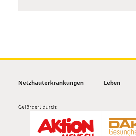
to
show
volume
slider.
Sitemap
Netzhauterkrankungen
Leben
Gefördert durch: