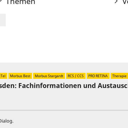
Themen
V
Tel
Morbus Best
Morbus Stargardt
RCS / CCS
PRO RETINA
Therapie
sden: Fachinformationen und Austaus
ialog.