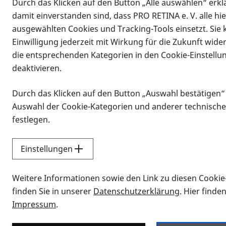
Durch das Klicken auf den Button „Alle auswählen“ erklä
damit einverstanden sind, dass PRO RETINA e. V. alle hi
ausgewählten Cookies und Tracking-Tools einsetzt. Sie
Einwilligung jederzeit mit Wirkung für die Zukunft wide
die entsprechenden Kategorien in den Cookie-Einstellu
deaktivieren.
Durch das Klicken auf den Button „Auswahl bestätigen“
Infomaterial
Auswahl der Cookie-Kategorien und anderer technische
Infomaterial
festlegen.
Einstellungen
Vorlesen
Weitere Informationen sowie den Link zu diesen Cookie
Alle Infomaterialien
finden Sie in unserer
Datenschutzerklärung
. Hier finde
Impressum
.
Sie möchten wissen, wie Sie nach Inf
Erklärvideos zum Thema Infomateri