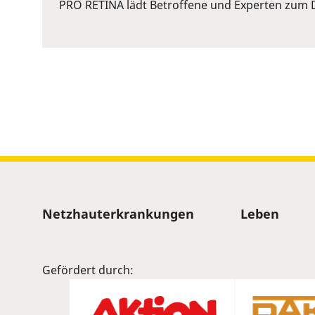
or
PRO RETINA lädt Betroffene und Experten zum D
Space
to
show
volume
slider.
Sitemap
Netzhauterkrankungen
Leben
Gefördert durch: