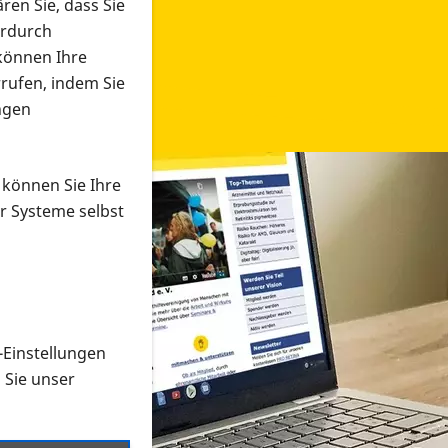
ren Sie, dass Sie
erdurch
 können Ihre
rrufen, indem Sie
ngen
 können Sie Ihre
r Systeme selbst
-Einstellungen
 in verschiedenen Formaten an e
n Sie unser
onmaterial suchen und dieses bestellen bzw. herunterladen
al auf der PRO RETINA-Website für blinde und sehbehi