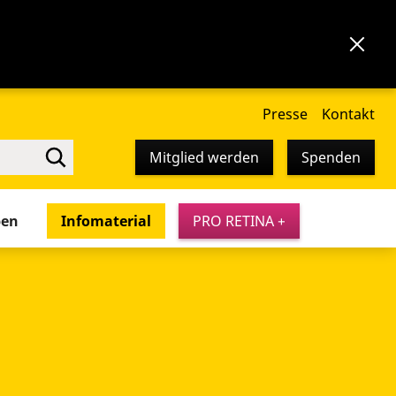
Presse
Kontakt
Mitglied werden
Spenden
pen
Infomaterial
PRO RETINA +