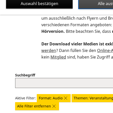
Auswahl bestätigen
Alle au
Auf dieser Seite finden Sie sämtliche
um ausschließlich nach Flyern und B
verschiedenen Formaten angeboten:
Hörversion.
Bitte beachten Sie, dass
Der Download vieler Medien ist exkl
werden
? Dann füllen Sie den
Online-
kein
Mitglied
sind, haben Sie Zugriff 
Suchbegriff
Aktive Filter:
Format: Audio
Themen: Veranstaltun
Alle Filter entfernen