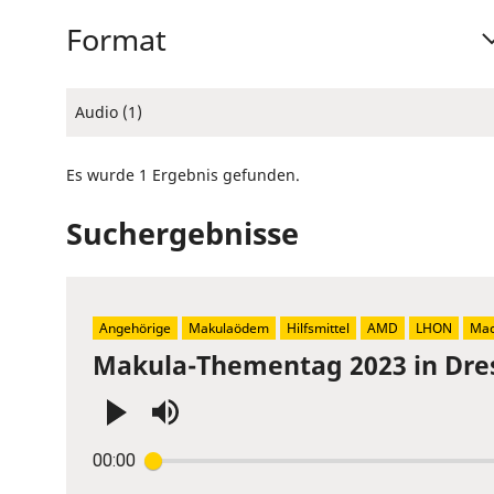
Format
Audio (1)
Es wurde 1 Ergebnis gefunden.
Suchergebnisse
Angehörige
Makulaödem
Hilfsmittel
AMD
LHON
Mac
Makula-Thementag 2023 in Dre
Press
00:00
Enter