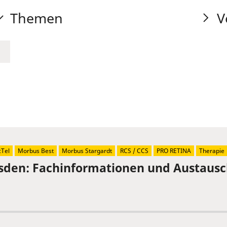
Themen
V
Tel
Morbus Best
Morbus Stargardt
RCS / CCS
PRO RETINA
Therapie
sden: Fachinformationen und Austaus