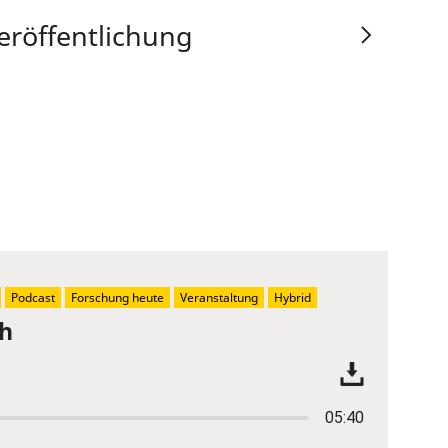
eröffentlichung
Podcast
Forschung heute
Veranstaltung
Hybrid
ch
05:40