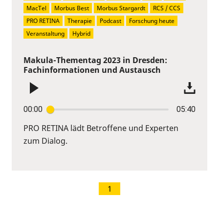
MacTel
Morbus Best
Morbus Stargardt
RCS / CCS
PRO RETINA
Therapie
Podcast
Forschung heute
Veranstaltung
Hybrid
Makula-Thementag 2023 in Dresden:
Fachinformationen und Austausch
00:00
05:40
PRO RETINA lädt Betroffene und Experten
zum Dialog.
1