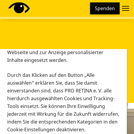
Cookie-Einstellungen
Spenden
Diese Webseite setzt verschiedene Cookies und
Tracking-Tools ein. Dies beinhaltet Cookies und
Tracking-Tools, die für den Betrieb der Webseite
technisch notwendig sind, die zu statistischen
Zwecken sowie zur besseren Bedienbarkeit der
Webseite und zur Anzeige personalisierter
Inhalte eingesetzt werden.
Durch das Klicken auf den Button „Alle
auswählen“ erklären Sie, dass Sie damit
einverstanden sind, dass PRO RETINA e. V. alle
hierdurch ausgewählten Cookies und Tracking-
Tools einsetzt. Sie können Ihre Einwilligung
jederzeit mit Wirkung für die Zukunft widerrufen,
Infomaterial
indem Sie die entsprechenden Kategorien in den
Infomaterial
Cookie-Einstellungen deaktivieren.