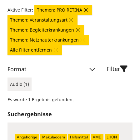
Aktive Filter:
Themen: PRO RETINA
Themen: Veranstaltungsart
Themen: Begleiterkrankungen
Themen: Netzhauterkrankungen
Alle Filter entfernen
Filter
Format
Audio (1)
Es wurde 1 Ergebnis gefunden.
Suchergebnisse
Angehörige
Makulaödem
Hilfsmittel
AMD
LHON