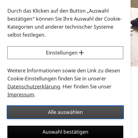
Vorlesen
Durch das Klicken auf den Button „Auswahl
bestätigen“ können Sie Ihre Auswahl der Cookie-
Alle Infomaterialien in verschiedenen
Kategorien und anderer technischer Systeme
Formaten an einem Ort
selbst festlegen.
Sie möchten wissen, wie Sie nach Infonmaterial
suchen und dieses bestellen bzw. herunterladen
Einstellungen
können? Schauen Sie sich die
Erklärvideos zum
Thema Infomaterial auf der PRO RETINA-Website
Weitere Informationen sowie den Link zu diesen
für blinde und sehbehinderte Menschen an.
Cookie-Einstellungen finden Sie in unserer
Datenschutzerklärung
. Hier finden Sie unser
Auf dieser Seite finden Sie sämtliches Infomaterial
Impressum
.
der PRO RETINA in all seinen Formaten an einem
Ort. Nutzen Sie den Formatfilter, um ausschließlich
Alle auswählen
nach Flyern und Broschüren, Audios oder Videos zu
suchen. Die meisten Flyer und Broschüren werden in
Auswahl bestätigen
verschiedenen Formaten angeboten: zur