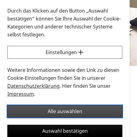
Vorlesen
Durch das Klicken auf den Button „Auswahl
bestätigen“ können Sie Ihre Auswahl der Cookie-
Alle Infomaterialien in verschiedenen
Kategorien und anderer technischer Systeme
Formaten an einem Ort
selbst festlegen.
Sie möchten wissen, wie Sie nach Infonmaterial
suchen und dieses bestellen bzw. herunterladen
Einstellungen
können? Schauen Sie sich die
Erklärvideos zum
Thema Infomaterial auf der PRO RETINA-Website
Weitere Informationen sowie den Link zu diesen
für blinde und sehbehinderte Menschen an.
Cookie-Einstellungen finden Sie in unserer
Datenschutzerklärung
. Hier finden Sie unser
Auf dieser Seite finden Sie sämtliches Infomaterial
Impressum
.
der PRO RETINA in all seinen Formaten an einem
Ort. Nutzen Sie den Formatfilter, um ausschließlich
Alle auswählen
nach Flyern und Broschüren, Audios oder Videos zu
suchen. Die meisten Flyer und Broschüren werden in
Auswahl bestätigen
verschiedenen Formaten angeboten: zur