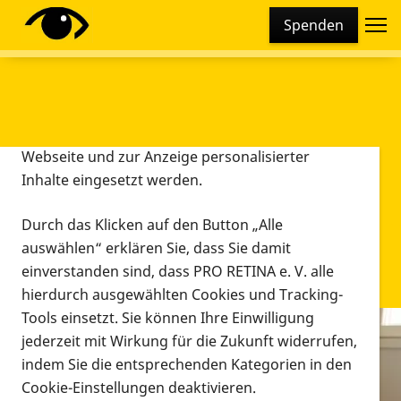
Cookie-Einstellungen
Spenden
Diese Webseite setzt verschiedene Cookies und
Tracking-Tools ein. Dies beinhaltet Cookies und
Tracking-Tools, die für den Betrieb der Webseite
technisch notwendig sind, die zu statistischen
Zwecken sowie zur besseren Bedienbarkeit der
Webseite und zur Anzeige personalisierter
Inhalte eingesetzt werden.
Durch das Klicken auf den Button „Alle
auswählen“ erklären Sie, dass Sie damit
einverstanden sind, dass PRO RETINA e. V. alle
hierdurch ausgewählten Cookies und Tracking-
Tools einsetzt. Sie können Ihre Einwilligung
jederzeit mit Wirkung für die Zukunft widerrufen,
Infomaterial
indem Sie die entsprechenden Kategorien in den
Infomaterial
Cookie-Einstellungen deaktivieren.