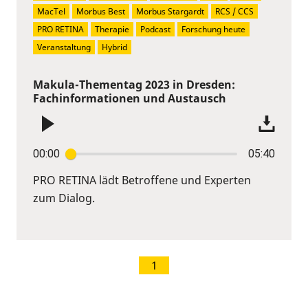
MacTel
Morbus Best
Morbus Stargardt
RCS / CCS
PRO RETINA
Therapie
Podcast
Forschung heute
Veranstaltung
Hybrid
Makula-Thementag 2023 in Dresden:
Fachinformationen und Austausch
00:00
05:40
PRO RETINA lädt Betroffene und Experten
zum Dialog.
1