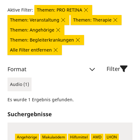
Aktive Filter:
Themen: PRO RETINA
Themen: Veranstaltung
Themen: Therapie
Themen: Angehörige
Themen: Begleiterkrankungen
Alle Filter entfernen
Filter
Format
Audio (1)
Es wurde 1 Ergebnis gefunden.
Suchergebnisse
Angehörige
Makulaödem
Hilfsmittel
AMD
LHON