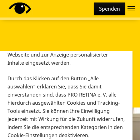
Cookie-Einstellungen
Spenden
Diese Webseite setzt verschiedene Cookies und
Tracking-Tools ein. Dies beinhaltet Cookies und
Tracking-Tools, die für den Betrieb der Webseite
technisch notwendig sind, die zu statistischen
Zwecken sowie zur besseren Bedienbarkeit der
Webseite und zur Anzeige personalisierter
Inhalte eingesetzt werden.
Durch das Klicken auf den Button „Alle
auswählen“ erklären Sie, dass Sie damit
einverstanden sind, dass PRO RETINA e. V. alle
hierdurch ausgewählten Cookies und Tracking-
Tools einsetzt. Sie können Ihre Einwilligung
jederzeit mit Wirkung für die Zukunft widerrufen,
Infomaterial
indem Sie die entsprechenden Kategorien in den
Infomaterial
Cookie-Einstellungen deaktivieren.