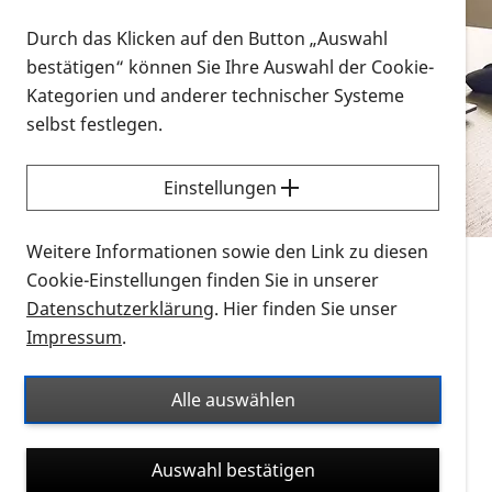
Vorlesen
Durch das Klicken auf den Button „Auswahl
bestätigen“ können Sie Ihre Auswahl der Cookie-
Alle Infomaterialien in verschiedenen
Kategorien und anderer technischer Systeme
Formaten an einem Ort
selbst festlegen.
Sie möchten wissen, wie Sie nach Infonmaterial
suchen und dieses bestellen bzw. herunterladen
Einstellungen
können? Schauen Sie sich die
Erklärvideos zum
Thema Infomaterial auf der PRO RETINA-Website
Weitere Informationen sowie den Link zu diesen
für blinde und sehbehinderte Menschen an.
Cookie-Einstellungen finden Sie in unserer
Datenschutzerklärung
. Hier finden Sie unser
Auf dieser Seite finden Sie sämtliches Infomaterial
Impressum
.
der PRO RETINA in all seinen Formaten an einem
Ort. Nutzen Sie den Formatfilter, um ausschließlich
Alle auswählen
nach Flyern und Broschüren, Audios oder Videos zu
suchen. Die meisten Flyer und Broschüren werden in
Auswahl bestätigen
verschiedenen Formaten angeboten: zur