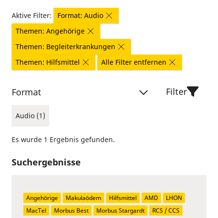
Aktive Filter:
Format: Audio
Themen: Angehörige
Themen: Begleiterkrankungen
Themen: Hilfsmittel
Alle Filter entfernen
Filter
Format
Audio (1)
Es wurde 1 Ergebnis gefunden.
Suchergebnisse
Angehörige
Makulaödem
Hilfsmittel
AMD
LHON
MacTel
Morbus Best
Morbus Stargardt
RCS / CCS