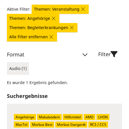
Aktive Filter:
Themen: Veranstaltung
Themen: Angehörige
Themen: Begleiterkrankungen
Alle Filter entfernen
Filter
Format
Audio (1)
Es wurde 1 Ergebnis gefunden.
Suchergebnisse
Angehörige
Makulaödem
Hilfsmittel
AMD
LHON
MacTel
Morbus Best
Morbus Stargardt
RCS / CCS