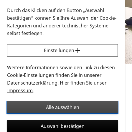
Vorlesen
Durch das Klicken auf den Button „Auswahl
bestätigen“ können Sie Ihre Auswahl der Cookie-
Alle Infomaterialien in verschiedenen
Kategorien und anderer technischer Systeme
Formaten an einem Ort
selbst festlegen.
Sie möchten wissen, wie Sie nach Infonmaterial
suchen und dieses bestellen bzw. herunterladen
Einstellungen
können? Schauen Sie sich die
Erklärvideos zum
Thema Infomaterial auf der PRO RETINA-Website
Weitere Informationen sowie den Link zu diesen
für blinde und sehbehinderte Menschen an.
Cookie-Einstellungen finden Sie in unserer
Datenschutzerklärung
. Hier finden Sie unser
Auf dieser Seite finden Sie sämtliches Infomaterial
Impressum
.
der PRO RETINA in all seinen Formaten an einem
Ort. Nutzen Sie den Formatfilter, um ausschließlich
Alle auswählen
nach Flyern und Broschüren, Audios oder Videos zu
suchen. Die meisten Flyer und Broschüren werden in
Auswahl bestätigen
verschiedenen Formaten angeboten: zur