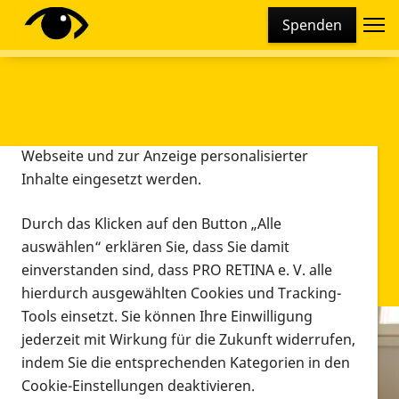
Cookie-Einstellungen
Spenden
Diese Webseite setzt verschiedene Cookies und
Tracking-Tools ein. Dies beinhaltet Cookies und
Tracking-Tools, die für den Betrieb der Webseite
technisch notwendig sind, die zu statistischen
Zwecken sowie zur besseren Bedienbarkeit der
Webseite und zur Anzeige personalisierter
Inhalte eingesetzt werden.
Durch das Klicken auf den Button „Alle
auswählen“ erklären Sie, dass Sie damit
einverstanden sind, dass PRO RETINA e. V. alle
hierdurch ausgewählten Cookies und Tracking-
Tools einsetzt. Sie können Ihre Einwilligung
jederzeit mit Wirkung für die Zukunft widerrufen,
Infomaterial
indem Sie die entsprechenden Kategorien in den
Infomaterial
Cookie-Einstellungen deaktivieren.