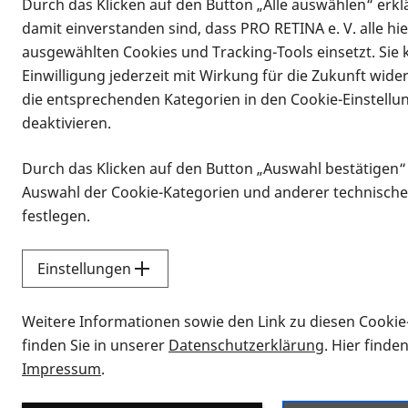
Durch das Klicken auf den Button „Alle auswählen“ erklä
damit einverstanden sind, dass PRO RETINA e. V. alle hi
ausgewählten Cookies und Tracking-Tools einsetzt. Sie
Einwilligung jederzeit mit Wirkung für die Zukunft wide
die entsprechenden Kategorien in den Cookie-Einstellu
deaktivieren.
Durch das Klicken auf den Button „Auswahl bestätigen“
Infomaterial
Auswahl der Cookie-Kategorien und anderer technische
Infomaterial
festlegen.
Einstellungen
Vorlesen
Weitere Informationen sowie den Link zu diesen Cookie
Alle Infomaterialien
finden Sie in unserer
Datenschutzerklärung
. Hier finde
Impressum
.
Sie möchten wissen, wie Sie nach Inf
Erklärvideos zum Thema Infomateri