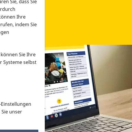
ren Sie, dass Sie
erdurch
 können Ihre
rrufen, indem Sie
ngen
 können Sie Ihre
r Systeme selbst
-Einstellungen
 in verschiedenen Formaten an e
n Sie unser
onmaterial suchen und dieses bestellen bzw. herunterladen
al auf der PRO RETINA-Website für blinde und sehbehi