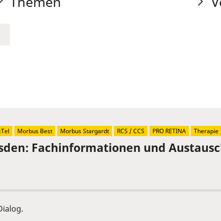
Themen
V
Tel
Morbus Best
Morbus Stargardt
RCS / CCS
PRO RETINA
Therapie
sden: Fachinformationen und Austaus
ialog.