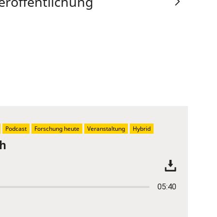
eröffentlichung
Podcast
Forschung heute
Veranstaltung
Hybrid
ch
05:40