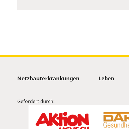
to
show
volume
slider.
Sitemap
Netzhauterkrankungen
Leben
Gefördert durch: