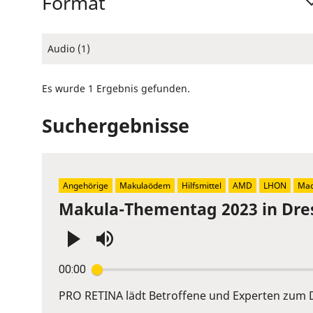
Format
Audio (1)
Es wurde 1 Ergebnis gefunden.
Suchergebnisse
Angehörige
Makulaödem
Hilfsmittel
AMD
LHON
Mac
Makula-Thementag 2023 in Dre
Press
00:00
Enter
or
PRO RETINA lädt Betroffene und Experten zum D
Space