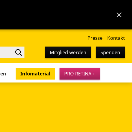
Presse
Kontakt
Mitglied werden
Spenden
pen
Infomaterial
PRO RETINA +