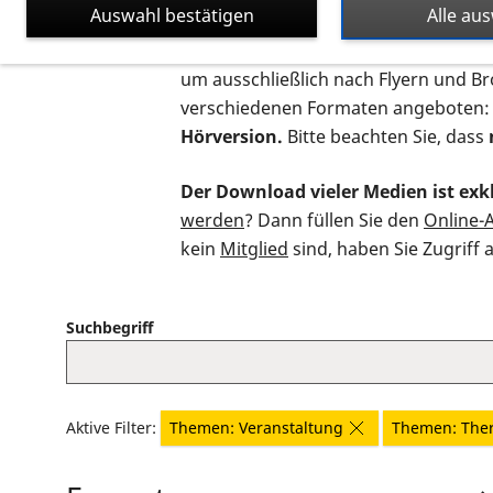
Auswahl bestätigen
Alle au
Auf dieser Seite finden Sie sämtliche
um ausschließlich nach Flyern und B
verschiedenen Formaten angeboten:
Hörversion.
Bitte beachten Sie, dass
Der Download vieler Medien ist exkl
werden
? Dann füllen Sie den
Online-
kein
Mitglied
sind, haben Sie Zugriff 
Suchbegriff
Aktive Filter:
Themen: Veranstaltung
Themen: The