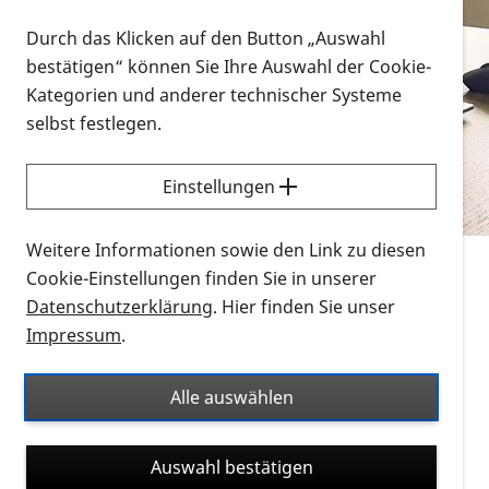
Vorlesen
Durch das Klicken auf den Button „Auswahl
bestätigen“ können Sie Ihre Auswahl der Cookie-
Alle Infomaterialien in verschiedenen
Kategorien und anderer technischer Systeme
Formaten an einem Ort
selbst festlegen.
Sie möchten wissen, wie Sie nach Infonmaterial
suchen und dieses bestellen bzw. herunterladen
Einstellungen
können? Schauen Sie sich die
Erklärvideos zum
Thema Infomaterial auf der PRO RETINA-Website
Weitere Informationen sowie den Link zu diesen
für blinde und sehbehinderte Menschen an.
Cookie-Einstellungen finden Sie in unserer
Datenschutzerklärung
. Hier finden Sie unser
Auf dieser Seite finden Sie sämtliches Infomaterial
Impressum
.
der PRO RETINA in all seinen Formaten an einem
Ort. Nutzen Sie den Formatfilter, um ausschließlich
Alle auswählen
nach Flyern und Broschüren, Audios oder Videos zu
suchen. Die meisten Flyer und Broschüren werden in
Auswahl bestätigen
verschiedenen Formaten angeboten: zur