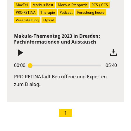
MacTel
Morbus Best
Morbus Stargardt
RCS / CCS
PRO RETINA
Therapie
Podcast
Forschung heute
Veranstaltung
Hybrid
Makula-Thementag 2023 in Dresden:
Fachinformationen und Austausch
00:00
05:40
PRO RETINA lädt Betroffene und Experten
zum Dialog.
1