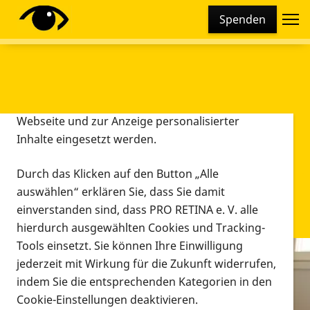
Cookie-Einstellungen
Spenden
Diese Webseite setzt verschiedene Cookies und
Tracking-Tools ein. Dies beinhaltet Cookies und
Tracking-Tools, die für den Betrieb der Webseite
technisch notwendig sind, die zu statistischen
Zwecken sowie zur besseren Bedienbarkeit der
Webseite und zur Anzeige personalisierter
Inhalte eingesetzt werden.
Durch das Klicken auf den Button „Alle
auswählen“ erklären Sie, dass Sie damit
einverstanden sind, dass PRO RETINA e. V. alle
hierdurch ausgewählten Cookies und Tracking-
Tools einsetzt. Sie können Ihre Einwilligung
jederzeit mit Wirkung für die Zukunft widerrufen,
Infomaterial
indem Sie die entsprechenden Kategorien in den
Infomaterial
Cookie-Einstellungen deaktivieren.