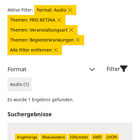
Aktive Filter:
Format: Audio
Themen: PRO RETINA
Themen: Veranstaltungsart
Themen: Begleiterkrankungen
Alle Filter entfernen
Filter
Format
Audio (1)
Es wurde 1 Ergebnis gefunden.
Suchergebnisse
Angehörige
Makulaödem
Hilfsmittel
AMD
LHON