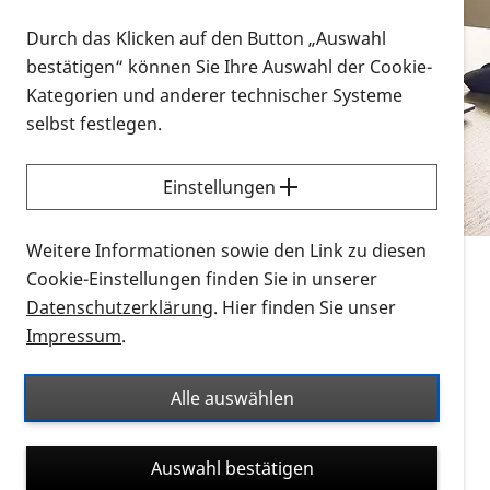
Vorlesen
Durch das Klicken auf den Button „Auswahl
bestätigen“ können Sie Ihre Auswahl der Cookie-
Alle Infomaterialien in verschiedenen
Kategorien und anderer technischer Systeme
Formaten an einem Ort
selbst festlegen.
Sie möchten wissen, wie Sie nach Infonmaterial
suchen und dieses bestellen bzw. herunterladen
Einstellungen
können? Schauen Sie sich die
Erklärvideos zum
Thema Infomaterial auf der PRO RETINA-Website
Weitere Informationen sowie den Link zu diesen
für blinde und sehbehinderte Menschen an.
Cookie-Einstellungen finden Sie in unserer
Datenschutzerklärung
. Hier finden Sie unser
Auf dieser Seite finden Sie sämtliches Infomaterial
Impressum
.
der PRO RETINA in all seinen Formaten an einem
Ort. Nutzen Sie den Formatfilter, um ausschließlich
Alle auswählen
nach Flyern und Broschüren, Audios oder Videos zu
suchen. Die meisten Flyer und Broschüren werden in
Auswahl bestätigen
verschiedenen Formaten angeboten: zur