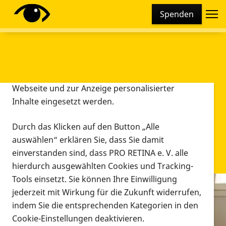
Cookie-Einstellungen
Spenden
Diese Webseite setzt verschiedene Cookies und
Tracking-Tools ein. Dies beinhaltet Cookies und
Tracking-Tools, die für den Betrieb der Webseite
technisch notwendig sind, die zu statistischen
Zwecken sowie zur besseren Bedienbarkeit der
Webseite und zur Anzeige personalisierter
Inhalte eingesetzt werden.
Durch das Klicken auf den Button „Alle
auswählen“ erklären Sie, dass Sie damit
einverstanden sind, dass PRO RETINA e. V. alle
hierdurch ausgewählten Cookies und Tracking-
Tools einsetzt. Sie können Ihre Einwilligung
jederzeit mit Wirkung für die Zukunft widerrufen,
Infomaterial
indem Sie die entsprechenden Kategorien in den
Infomaterial
Cookie-Einstellungen deaktivieren.