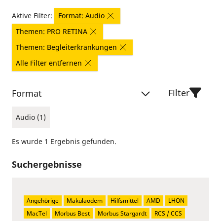
Aktive Filter:
Format: Audio
Themen: PRO RETINA
Themen: Begleiterkrankungen
Alle Filter entfernen
Filter
Format
Audio (1)
Es wurde 1 Ergebnis gefunden.
Suchergebnisse
Angehörige
Makulaödem
Hilfsmittel
AMD
LHON
MacTel
Morbus Best
Morbus Stargardt
RCS / CCS