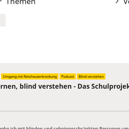
Themen
V
Umgang mit Netzhauterkrankung
Podcast
Blind verstehen
ernen, blind verstehen - Das Schulproj
 gehe ich mit blinden und seheingeschränkten Personen um?