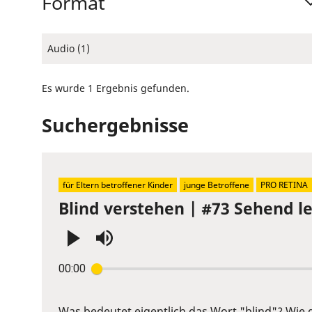
Format
Audio (1)
Es wurde 1 Ergebnis gefunden.
Suchergebnisse
für Eltern betroffener Kinder
junge Betroffene
PRO RETINA
Blind verstehen | #73 Sehend l
Press
00:00
Enter
or
Space
Was bedeutet eigentlich das Wort "blind"? Wie