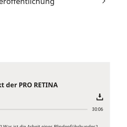
eröffentlichung
ekt der PRO RETINA
30:06
 Was ist die Arbeit eines Blindenführhundes?