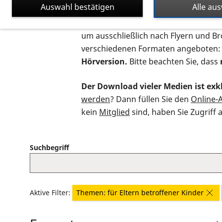
Auswahl bestätigen
Alle au
Auf dieser Seite finden Sie sämtliche
um ausschließlich nach Flyern und B
verschiedenen Formaten angeboten:
Hörversion.
Bitte beachten Sie, dass
Der Download vieler Medien ist exkl
werden
? Dann füllen Sie den
Online-
kein
Mitglied
sind, haben Sie Zugriff 
Suchbegriff
Aktive Filter:
Themen: für Eltern betroffener Kinder