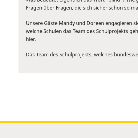
to
Fragen über Fragen, die sich sicher schon so man
show
volume
Unsere Gäste Mandy und Doreen engagieren sich 
slider.
welche Schulen das Team des Schulprojekts geht,
hier.
Das Team des Schulprojekts, welches bundesweit 