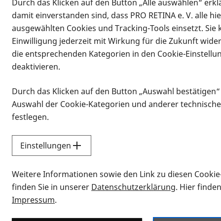
Durch das Klicken auf den Button „Alle auswählen“ erklä
damit einverstanden sind, dass PRO RETINA e. V. alle hi
ausgewählten Cookies und Tracking-Tools einsetzt. Sie
Einwilligung jederzeit mit Wirkung für die Zukunft wide
die entsprechenden Kategorien in den Cookie-Einstellu
deaktivieren.
Durch das Klicken auf den Button „Auswahl bestätigen“
Infomaterial
Auswahl der Cookie-Kategorien und anderer technische
Infomaterial
festlegen.
Einstellungen
Vorlesen
Weitere Informationen sowie den Link zu diesen Cookie
Alle Infomaterialien
finden Sie in unserer
Datenschutzerklärung
. Hier finde
Impressum
.
Sie möchten wissen, wie Sie nach Inf
Erklärvideos zum Thema Infomateri