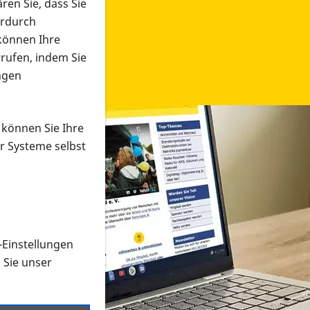
ren Sie, dass Sie
erdurch
 können Ihre
rrufen, indem Sie
ngen
 können Sie Ihre
r Systeme selbst
-Einstellungen
 in verschiedenen Formaten an e
n Sie unser
onmaterial suchen und dieses bestellen bzw. herunterladen
al auf der PRO RETINA-Website für blinde und sehbehi