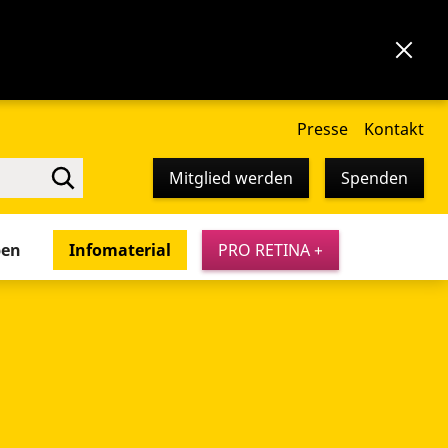
Presse
Kontakt
Mitglied werden
Spenden
pen
Infomaterial
PRO RETINA +