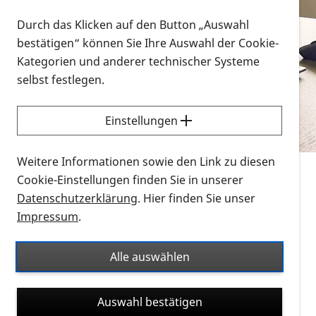
Vorlesen
Durch das Klicken auf den Button „Auswahl
bestätigen“ können Sie Ihre Auswahl der Cookie-
Alle Infomaterialien in verschiedenen
Kategorien und anderer technischer Systeme
Formaten an einem Ort
selbst festlegen.
Sie möchten wissen, wie Sie nach Infonmaterial
suchen und dieses bestellen bzw. herunterladen
Einstellungen
können? Schauen Sie sich die
Erklärvideos zum
Thema Infomaterial auf der PRO RETINA-Website
Weitere Informationen sowie den Link zu diesen
für blinde und sehbehinderte Menschen an.
Cookie-Einstellungen finden Sie in unserer
Datenschutzerklärung
. Hier finden Sie unser
Auf dieser Seite finden Sie sämtliches Infomaterial
Impressum
.
der PRO RETINA in all seinen Formaten an einem
Ort. Nutzen Sie den Formatfilter, um ausschließlich
Alle auswählen
nach Flyern und Broschüren, Audios oder Videos zu
suchen. Die meisten Flyer und Broschüren werden in
Auswahl bestätigen
verschiedenen Formaten angeboten: zur