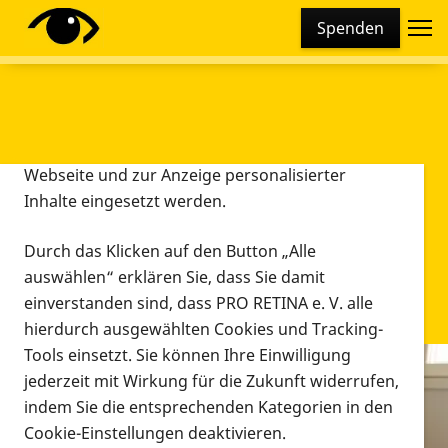
Cookie-Einstellungen
Spenden
Diese Webseite setzt verschiedene Cookies und
Tracking-Tools ein. Dies beinhaltet Cookies und
Tracking-Tools, die für den Betrieb der Webseite
technisch notwendig sind, die zu statistischen
Zwecken sowie zur besseren Bedienbarkeit der
Webseite und zur Anzeige personalisierter
Inhalte eingesetzt werden.
Durch das Klicken auf den Button „Alle
auswählen“ erklären Sie, dass Sie damit
einverstanden sind, dass PRO RETINA e. V. alle
hierdurch ausgewählten Cookies und Tracking-
Tools einsetzt. Sie können Ihre Einwilligung
jederzeit mit Wirkung für die Zukunft widerrufen,
Infomaterial
indem Sie die entsprechenden Kategorien in den
Infomaterial
Cookie-Einstellungen deaktivieren.