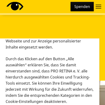
Cookie-Einstellungen
Spenden
Diese Webseite setzt verschiedene Cookies und
Tracking-Tools ein. Dies beinhaltet Cookies und
Tracking-Tools, die für den Betrieb der Webseite
technisch notwendig sind, die zu statistischen
Zwecken sowie zur besseren Bedienbarkeit der
Webseite und zur Anzeige personalisierter
Inhalte eingesetzt werden.
Durch das Klicken auf den Button „Alle
auswählen“ erklären Sie, dass Sie damit
einverstanden sind, dass PRO RETINA e. V. alle
hierdurch ausgewählten Cookies und Tracking-
Tools einsetzt. Sie können Ihre Einwilligung
jederzeit mit Wirkung für die Zukunft widerrufen,
Infomaterial
indem Sie die entsprechenden Kategorien in den
Infomaterial
Cookie-Einstellungen deaktivieren.