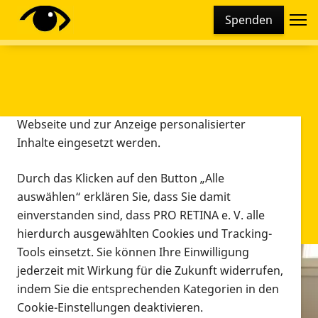
Cookie-Einstellungen
Spenden
Diese Webseite setzt verschiedene Cookies und
Tracking-Tools ein. Dies beinhaltet Cookies und
Tracking-Tools, die für den Betrieb der Webseite
technisch notwendig sind, die zu statistischen
Zwecken sowie zur besseren Bedienbarkeit der
Webseite und zur Anzeige personalisierter
Inhalte eingesetzt werden.
Durch das Klicken auf den Button „Alle
auswählen“ erklären Sie, dass Sie damit
einverstanden sind, dass PRO RETINA e. V. alle
hierdurch ausgewählten Cookies und Tracking-
Tools einsetzt. Sie können Ihre Einwilligung
jederzeit mit Wirkung für die Zukunft widerrufen,
Infomaterial
indem Sie die entsprechenden Kategorien in den
Infomaterial
Cookie-Einstellungen deaktivieren.