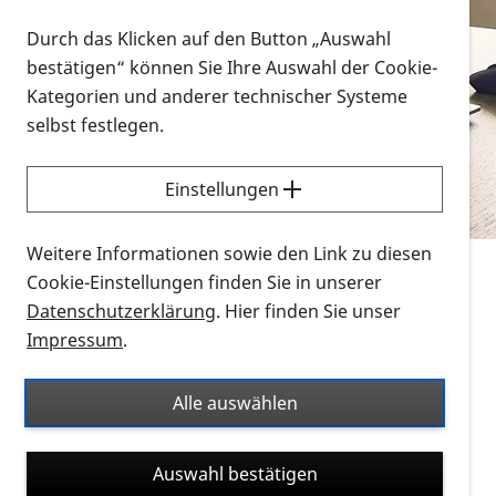
Vorlesen
Durch das Klicken auf den Button „Auswahl
bestätigen“ können Sie Ihre Auswahl der Cookie-
Alle Infomaterialien in verschiedenen
Kategorien und anderer technischer Systeme
Formaten an einem Ort
selbst festlegen.
Sie möchten wissen, wie Sie nach Infonmaterial
suchen und dieses bestellen bzw. herunterladen
Einstellungen
können? Schauen Sie sich die
Erklärvideos zum
Thema Infomaterial auf der PRO RETINA-Website
Weitere Informationen sowie den Link zu diesen
für blinde und sehbehinderte Menschen an.
Cookie-Einstellungen finden Sie in unserer
Datenschutzerklärung
. Hier finden Sie unser
Auf dieser Seite finden Sie sämtliches Infomaterial
Impressum
.
der PRO RETINA in all seinen Formaten an einem
Ort. Nutzen Sie den Formatfilter, um ausschließlich
Alle auswählen
nach Flyern und Broschüren, Audios oder Videos zu
suchen. Die meisten Flyer und Broschüren werden in
Auswahl bestätigen
verschiedenen Formaten angeboten: zur