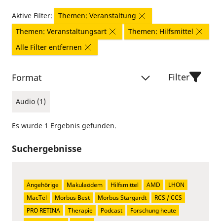
Aktive Filter:
Themen: Veranstaltung
Themen: Veranstaltungsart
Themen: Hilfsmittel
Alle Filter entfernen
Filter
Format
Audio (1)
Es wurde 1 Ergebnis gefunden.
Suchergebnisse
Angehörige
Makulaödem
Hilfsmittel
AMD
LHON
MacTel
Morbus Best
Morbus Stargardt
RCS / CCS
PRO RETINA
Therapie
Podcast
Forschung heute