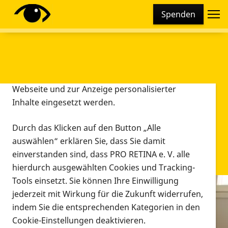
Cookie-Einstellungen
Spenden
Diese Webseite setzt verschiedene Cookies und
Tracking-Tools ein. Dies beinhaltet Cookies und
Tracking-Tools, die für den Betrieb der Webseite
technisch notwendig sind, die zu statistischen
Zwecken sowie zur besseren Bedienbarkeit der
Webseite und zur Anzeige personalisierter
Inhalte eingesetzt werden.
Durch das Klicken auf den Button „Alle
auswählen“ erklären Sie, dass Sie damit
einverstanden sind, dass PRO RETINA e. V. alle
hierdurch ausgewählten Cookies und Tracking-
Tools einsetzt. Sie können Ihre Einwilligung
jederzeit mit Wirkung für die Zukunft widerrufen,
Infomaterial
indem Sie die entsprechenden Kategorien in den
Infomaterial
Cookie-Einstellungen deaktivieren.