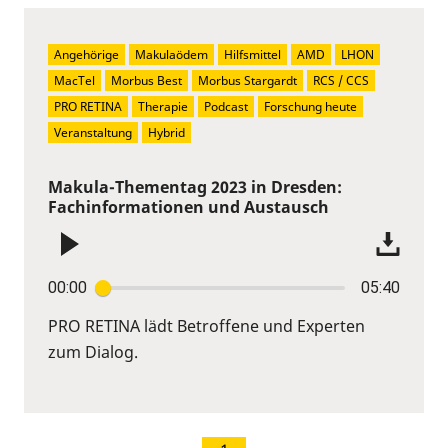
Angehörige
Makulaödem
Hilfsmittel
AMD
LHON
MacTel
Morbus Best
Morbus Stargardt
RCS / CCS
PRO RETINA
Therapie
Podcast
Forschung heute
Veranstaltung
Hybrid
Makula-Thementag 2023 in Dresden:
Fachinformationen und Austausch
00:00
05:40
PRO RETINA lädt Betroffene und Experten
zum Dialog.