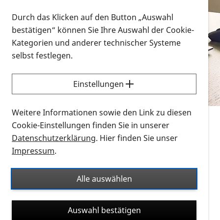
Vorlesen
Durch das Klicken auf den Button „Auswahl
bestätigen“ können Sie Ihre Auswahl der Cookie-
Alle Infomaterialien in verschiedenen
Kategorien und anderer technischer Systeme
Formaten an einem Ort
selbst festlegen.
Sie möchten wissen, wie Sie nach Infonmaterial
suchen und dieses bestellen bzw. herunterladen
Einstellungen
können? Schauen Sie sich die
Erklärvideos zum
Thema Infomaterial auf der PRO RETINA-Website
Weitere Informationen sowie den Link zu diesen
für blinde und sehbehinderte Menschen an.
Cookie-Einstellungen finden Sie in unserer
Datenschutzerklärung
. Hier finden Sie unser
Auf dieser Seite finden Sie sämtliches Infomaterial
Impressum
.
der PRO RETINA in all seinen Formaten an einem
Ort. Nutzen Sie den Formatfilter, um ausschließlich
Alle auswählen
nach Flyern und Broschüren, Audios oder Videos zu
suchen. Die meisten Flyer und Broschüren werden in
Auswahl bestätigen
verschiedenen Formaten angeboten: zur