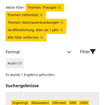
Aktive Filter:
Themen: Therapie
Themen: Hilfsmittel
Themen: Netzhauterkrankungen
Veröffentlichung: älter als 1 Jahr
Alle Filter entfernen
Filter
Format
Audio (1)
Es wurde 1 Ergebnis gefunden.
Suchergebnisse
Angehörige
Makulaödem
Hilfsmittel
AMD
LHON