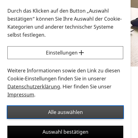
Vorlesen
Durch das Klicken auf den Button „Auswahl
bestätigen“ können Sie Ihre Auswahl der Cookie-
Alle Infomaterialien in verschiedenen
Kategorien und anderer technischer Systeme
Formaten an einem Ort
selbst festlegen.
Sie möchten wissen, wie Sie nach Infonmaterial
suchen und dieses bestellen bzw. herunterladen
Einstellungen
können? Schauen Sie sich die
Erklärvideos zum
Thema Infomaterial auf der PRO RETINA-Website
Weitere Informationen sowie den Link zu diesen
für blinde und sehbehinderte Menschen an.
Cookie-Einstellungen finden Sie in unserer
Datenschutzerklärung
. Hier finden Sie unser
Auf dieser Seite finden Sie sämtliches Infomaterial
Impressum
.
der PRO RETINA in all seinen Formaten an einem
Ort. Nutzen Sie den Formatfilter, um ausschließlich
Alle auswählen
nach Flyern und Broschüren, Audios oder Videos zu
suchen. Die meisten Flyer und Broschüren werden in
Auswahl bestätigen
verschiedenen Formaten angeboten: zur