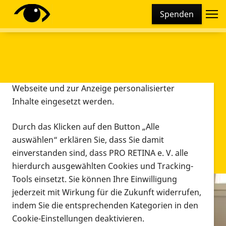
Cookie-Einstellungen
Spenden
Diese Webseite setzt verschiedene Cookies und
Tracking-Tools ein. Dies beinhaltet Cookies und
Tracking-Tools, die für den Betrieb der Webseite
technisch notwendig sind, die zu statistischen
Zwecken sowie zur besseren Bedienbarkeit der
Webseite und zur Anzeige personalisierter
Inhalte eingesetzt werden.
Durch das Klicken auf den Button „Alle
auswählen“ erklären Sie, dass Sie damit
einverstanden sind, dass PRO RETINA e. V. alle
hierdurch ausgewählten Cookies und Tracking-
Tools einsetzt. Sie können Ihre Einwilligung
jederzeit mit Wirkung für die Zukunft widerrufen,
Infomaterial
indem Sie die entsprechenden Kategorien in den
Infomaterial
Cookie-Einstellungen deaktivieren.