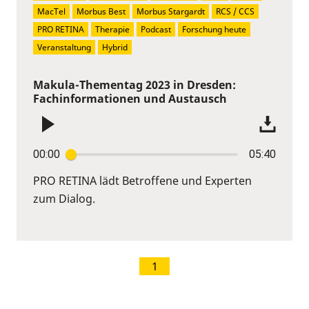
MacTel
Morbus Best
Morbus Stargardt
RCS / CCS
PRO RETINA
Therapie
Podcast
Forschung heute
Veranstaltung
Hybrid
Makula-Thementag 2023 in Dresden:
Fachinformationen und Austausch
00:00
05:40
PRO RETINA lädt Betroffene und Experten
zum Dialog.
1